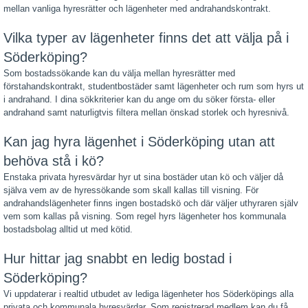
mellan vanliga hyresrätter och lägenheter med andrahandskontrakt.
Vilka typer av lägenheter finns det att välja på i
Söderköping?
Som bostadssökande kan du välja mellan hyresrätter med
förstahandskontrakt, studentbostäder samt lägenheter och rum som hyrs ut
i andrahand. I dina sökkriterier kan du ange om du söker första- eller
andrahand samt naturligtvis filtera mellan önskad storlek och hyresnivå.
Kan jag hyra lägenhet i Söderköping utan att
behöva stå i kö?
Enstaka privata hyresvärdar hyr ut sina bostäder utan kö och väljer då
själva vem av de hyressökande som skall kallas till visning. För
andrahandslägenheter finns ingen bostadskö och där väljer uthyraren själv
vem som kallas på visning. Som regel hyrs lägenheter hos kommunala
bostadsbolag alltid ut med kötid.
Hur hittar jag snabbt en ledig bostad i
Söderköping?
Vi uppdaterar i realtid utbudet av lediga lägenheter hos Söderköpings alla
privata och kommunala hyresvärdar. Som registrerad medlem kan du få