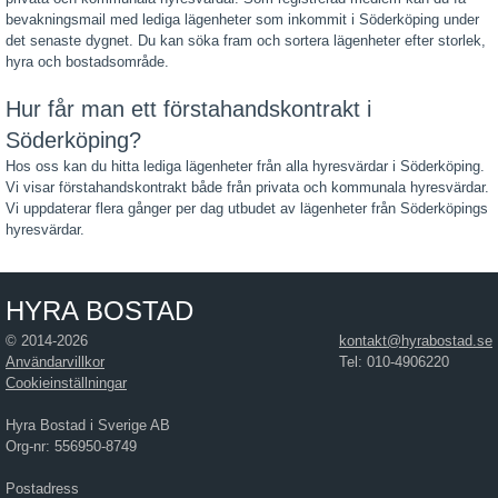
bevakningsmail med lediga lägenheter som inkommit i Söderköping under
det senaste dygnet. Du kan söka fram och sortera lägenheter efter storlek,
hyra och bostadsområde.
Hur får man ett förstahandskontrakt i
Söderköping?
Hos oss kan du hitta lediga lägenheter från alla hyresvärdar i Söderköping.
Vi visar förstahandskontrakt både från privata och kommunala hyresvärdar.
Vi uppdaterar flera gånger per dag utbudet av lägenheter från Söderköpings
hyresvärdar.
HYRA BOSTAD
© 2014-2026
kontakt@hyrabostad.se
Användarvillkor
Tel: 010-4906220
Cookieinställningar
Hyra Bostad i Sverige AB
Org-nr: 556950-8749
Postadress