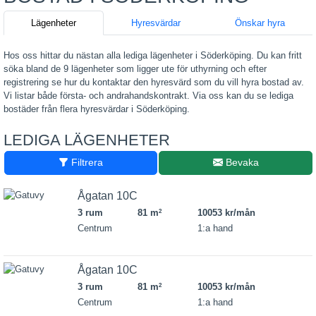
Lägenheter
Hyresvärdar
Önskar hyra
Hos oss hittar du nästan alla lediga lägenheter i Söderköping. Du kan fritt
söka bland de 9 lägenheter som ligger ute för uthyrning och efter
registrering se hur du kontaktar den hyresvärd som du vill hyra bostad av.
Vi listar både första- och andrahandskontrakt. Via oss kan du se lediga
bostäder från flera hyresvärdar i Söderköping.
LEDIGA LÄGENHETER
Filtrera
Bevaka
Ågatan 10C
3 rum
81 m
10053 kr/mån
2
Centrum
1:a hand
Ågatan 10C
3 rum
81 m
10053 kr/mån
2
Centrum
1:a hand