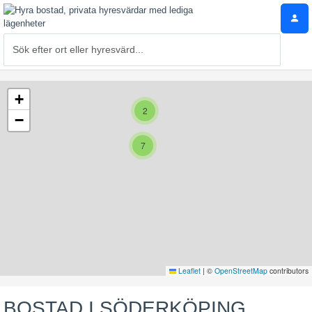
+
2
−
7
Leaflet
|
©
OpenStreetMap
contributors
BOSTAD I SÖDERKÖPING