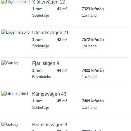
Slåttervägen 12
1 rum
41 m
7323 kr/mån
2
Södertälje
1:a hand
Utmarksvägen 21
1 rum
42 m
7572 kr/mån
2
Södertälje
1:a hand
Fjärilstigen 9
1 rum
44 m
7422 kr/mån
2
Blombacka
1:a hand
Kämpevägen 43
1 rum
45 m
7409 kr/mån
2
Södertälje
1:a hand
Holmfastvägen 3