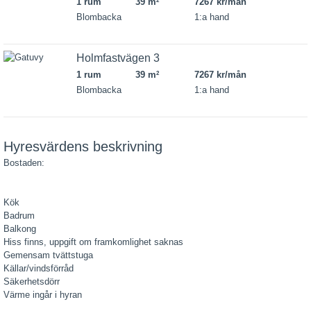
1 rum
39 m
7267 kr/mån
2
Blombacka
1:a hand
Holmfastvägen 3
1 rum
39 m
7267 kr/mån
2
Blombacka
1:a hand
Hyresvärdens beskrivning
Bostaden:
Kök
Badrum
Balkong
Hiss finns, uppgift om framkomlighet saknas
Gemensam tvättstuga
Källar/vindsförråd
Säkerhetsdörr
Värme ingår i hyran