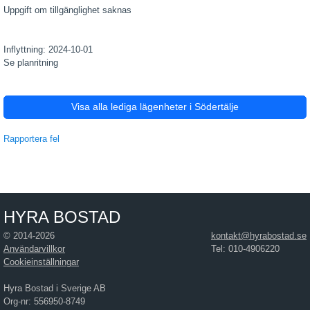
Uppgift om tillgänglighet saknas
Inflyttning: 2024-10-01
Se planritning
Visa alla lediga lägenheter i Södertälje
Rapportera fel
HYRA BOSTAD
© 2014-2026
kontakt@hyrabostad.se
Användarvillkor
Tel: 010-4906220
Cookieinställningar
Hyra Bostad i Sverige AB
Org-nr: 556950-8749