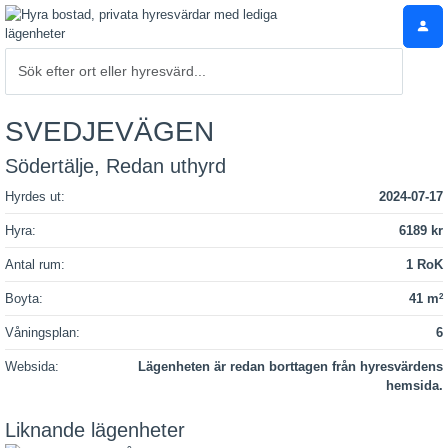
SVEDJEVÄGEN
Södertälje, Redan uthyrd
Hyrdes ut:
2024-07-17
Hyra:
6189 kr
Antal rum:
1 RoK
Boyta:
41 m
2
Våningsplan:
6
Websida:
Lägenheten är redan borttagen från hyresvärdens
hemsida.
Liknande lägenheter