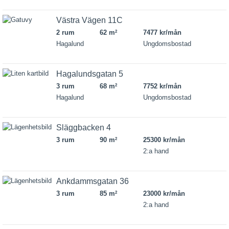
Västra Vägen 11C
2 rum
62 m
7477 kr/mån
2
Hagalund
Ungdomsbostad
Hagalundsgatan 5
3 rum
68 m
7752 kr/mån
2
Hagalund
Ungdomsbostad
Släggbacken 4
3 rum
90 m
25300 kr/mån
2
2:a hand
Ankdammsgatan 36
3 rum
85 m
23000 kr/mån
2
2:a hand