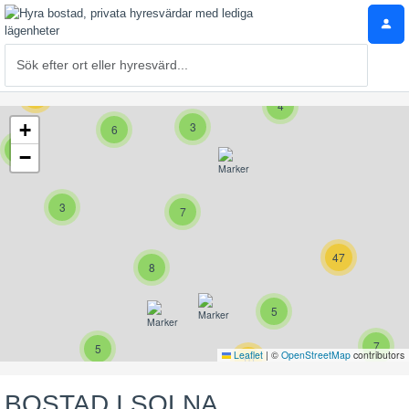
31
4
+
3
6
3
−
3
7
47
8
5
7
5
Leaflet
|
©
OpenStreetMap
contributors
10
BOSTAD I SOLNA