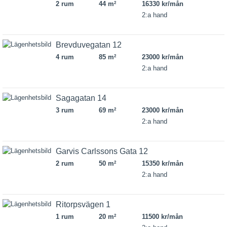
2 rum
44 m
16330 kr/mån
2
2:a hand
Brevduvegatan 12
4 rum
85 m
23000 kr/mån
2
2:a hand
Sagagatan 14
3 rum
69 m
23000 kr/mån
2
2:a hand
Garvis Carlssons Gata 12
2 rum
50 m
15350 kr/mån
2
2:a hand
Ritorpsvägen 1
1 rum
20 m
11500 kr/mån
2