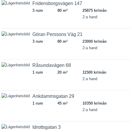
Fridensborgsvägen 147
3 rum
80 m
25875 kr/mån
2
2:a hand
Göran Perssons Väg 21
3 rum
80 m
23000 kr/mån
2
2:a hand
Råsundavägen 68
1 rum
20 m
11500 kr/mån
2
2:a hand
Ankdammsgatan 29
1 rum
45 m
10350 kr/mån
2
2:a hand
Idrottsgatan 3