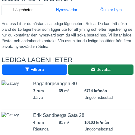
Lägenheter
Hyresvärdar
Önskar hyra
Hos oss hittar du nästan alla lediga lägenheter i Solna. Du kan fritt söka
bland de 16 lägenheter som ligger ute för uthyrning och efter registrering se
hur du kontaktar den hyresvärd som du vill söka bostad hos. Vi listar både
första- och andrahandskontrakt. Via oss hittar du lediga bostäder från flera
privata hyresvärdar i Solna.
LEDIGA LÄGENHETER
Filtrera
Bevaka
Bagartorpsringen 80
3 rum
65 m
6714 kr/mån
2
Järva
Ungdomsbostad
Erik Sandbergs Gata 28
4 rum
81 m
10103 kr/mån
2
Råsunda
Ungdomsbostad