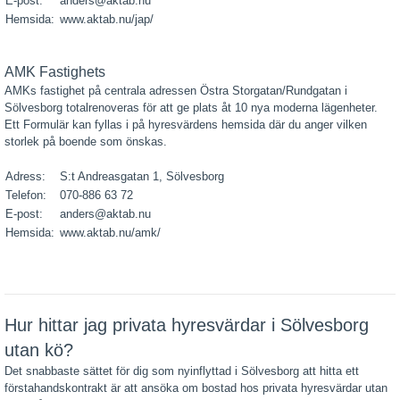
E-post:
anders@aktab.nu
Hemsida:
www.aktab.nu/jap/
AMK Fastighets
AMKs fastighet på centrala adressen Östra Storgatan/Rundgatan i
Sölvesborg totalrenoveras för att ge plats åt 10 nya moderna lägenheter.
Ett Formulär kan fyllas i på hyresvärdens hemsida där du anger vilken
storlek på boende som önskas.
Adress:
S:t Andreasgatan 1, Sölvesborg
Telefon:
070-886 63 72
E-post:
anders@aktab.nu
Hemsida:
www.aktab.nu/amk/
Hur hittar jag privata hyresvärdar i Sölvesborg
utan kö?
Det snabbaste sättet för dig som nyinflyttad i Sölvesborg att hitta ett
förstahandskontrakt är att ansöka om bostad hos privata hyresvärdar utan