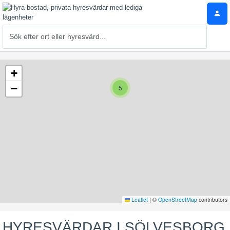
+
−
5
Leaflet
|
©
OpenStreetMap
contributors
HYRESVÄRDAR I SÖLVESBORG