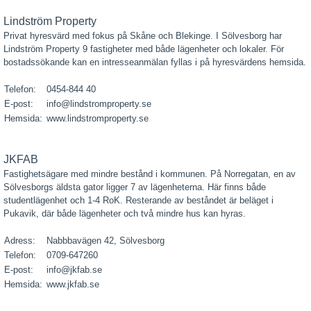
Lindström Property
Privat hyresvärd med fokus på Skåne och Blekinge. I Sölvesborg har
Lindström Property 9 fastigheter med både lägenheter och lokaler. För
bostadssökande kan en intresseanmälan fyllas i på hyresvärdens hemsida.
Telefon:
0454-844 40
E-post:
info@lindstromproperty.se
Hemsida:
www.lindstromproperty.se
JKFAB
Fastighetsägare med mindre bestånd i kommunen. På Norregatan, en av
Sölvesborgs äldsta gator ligger 7 av lägenheterna. Här finns både
studentlägenhet och 1-4 RoK. Resterande av beståndet är beläget i
Pukavik, där både lägenheter och två mindre hus kan hyras.
Adress:
Nabbbavägen 42, Sölvesborg
Telefon:
0709-647260
E-post:
info@jkfab.se
Hemsida:
www.jkfab.se