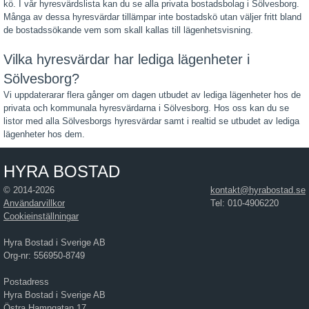
kö. I vår hyresvärdslista kan du se alla privata bostadsbolag i Sölvesborg.
Många av dessa hyresvärdar tillämpar inte bostadskö utan väljer fritt bland
de bostadssökande vem som skall kallas till lägenhetsvisning.
Vilka hyresvärdar har lediga lägenheter i
Sölvesborg?
Vi uppdaterarar flera gånger om dagen utbudet av lediga lägenheter hos de
privata och kommunala hyresvärdarna i Sölvesborg. Hos oss kan du se
listor med alla Sölvesborgs hyresvärdar samt i realtid se utbudet av lediga
lägenheter hos dem.
HYRA BOSTAD
© 2014-2026
kontakt@hyrabostad.se
Användarvillkor
Tel: 010-4906220
Cookieinställningar
Hyra Bostad i Sverige AB
Org-nr: 556950-8749
Postadress
Hyra Bostad i Sverige AB
Östra Hamngatan 17