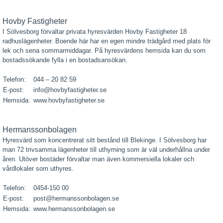
Hovby Fastigheter
I Sölvesborg förvaltar privata hyresvärden Hovby Fastigheter 18
radhuslägenheter. Boende här har en egen mindre trädgård med plats för
lek och sena sommarmiddagar. På hyresvärdens hemsida kan du som
bostadssökande fylla i en bostadsansökan.
Telefon:
044 – 20 82 59
E-post:
info@hovbyfastigheter.se
Hemsida:
www.hovbyfastigheter.se
Hermanssonbolagen
Hyresvärd som koncentrerat sitt bestånd till Blekinge. I Sölvesborg har
man 72 trivsamma lägenheter till uthyrning som är väl underhållna under
åren. Utöver bostäder förvaltar man även kommersiella lokaler och
vårdlokaler som uthyres.
Telefon:
0454-150 00
E-post:
post@hermanssonbolagen.se
Hemsida:
www.hermanssonbolagen.se