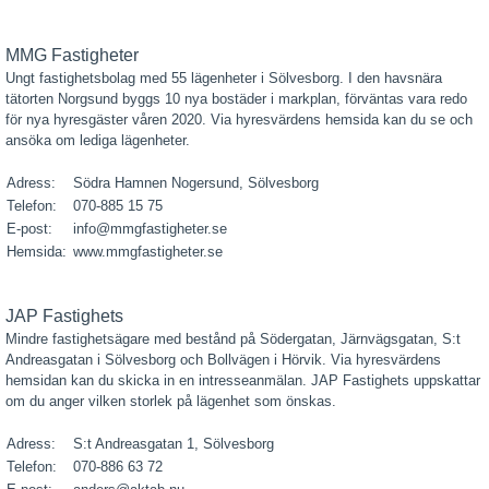
MMG Fastigheter
Ungt fastighetsbolag med 55 lägenheter i Sölvesborg. I den havsnära
tätorten Norgsund byggs 10 nya bostäder i markplan, förväntas vara redo
för nya hyresgäster våren 2020. Via hyresvärdens hemsida kan du se och
ansöka om lediga lägenheter.
Adress:
Södra Hamnen Nogersund, Sölvesborg
Telefon:
070-885 15 75
E-post:
info@mmgfastigheter.se
Hemsida:
www.mmgfastigheter.se
JAP Fastighets
Mindre fastighetsägare med bestånd på Södergatan, Järnvägsgatan, S:t
Andreasgatan i Sölvesborg och Bollvägen i Hörvik. Via hyresvärdens
hemsidan kan du skicka in en intresseanmälan. JAP Fastighets uppskattar
om du anger vilken storlek på lägenhet som önskas.
Adress:
S:t Andreasgatan 1, Sölvesborg
Telefon:
070-886 63 72