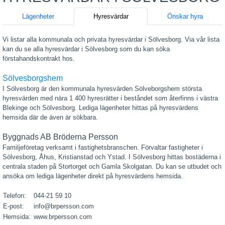
Lägenheter
Hyresvärdar
Önskar hyra
Vi listar alla kommunala och privata hyresvärdar i Sölvesborg. Via vår lista
kan du se alla hyresvärdar i Sölvesborg som du kan söka
förstahandskontrakt hos.
Sölvesborgshem
I Sölvesborg är den kommunala hyresvärden Sölveborgshem största
hyresvärden med nära 1 400 hyresrätter i beståndet som återfinns i västra
Blekinge och Sölvesborg. Lediga lägenheter hittas på hyresvärdens
hemsida där de även är sökbara.
Byggnads AB Bröderna Persson
Familjeföretag verksamt i fastighetsbranschen. Förvaltar fastigheter i
Sölvesborg, Åhus, Kristianstad och Ystad. I Sölvesborg hittas bostäderna i
centrala staden på Stortorget och Gamla Skolgatan. Du kan se utbudet och
ansöka om lediga lägenheter direkt på hyresvärdens hemsida.
Telefon:
044-21 59 10
E-post:
info@brpersson.com
Hemsida:
www.brpersson.com