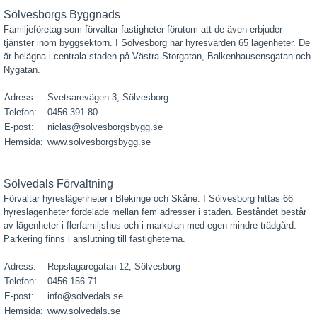
Sölvesborgs Byggnads
Familjeföretag som förvaltar fastigheter förutom att de även erbjuder
tjänster inom byggsektorn. I Sölvesborg har hyresvärden 65 lägenheter. De
är belägna i centrala staden på Västra Storgatan, Balkenhausensgatan och
Nygatan.
Adress:
Svetsarevägen 3, Sölvesborg
Telefon:
0456-391 80
E-post:
niclas@solvesborgsbygg.se
Hemsida:
www.solvesborgsbygg.se
Sölvedals Förvaltning
Förvaltar hyreslägenheter i Blekinge och Skåne. I Sölvesborg hittas 66
hyreslägenheter fördelade mellan fem adresser i staden. Beståndet består
av lägenheter i flerfamiljshus och i markplan med egen mindre trädgård.
Parkering finns i anslutning till fastigheterna.
Adress:
Repslagaregatan 12, Sölvesborg
Telefon:
0456-156 71
E-post:
info@solvedals.se
Hemsida:
www.solvedals.se