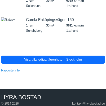
1 rum
35 m
6385 kr/mån
2
Sollentuna
1:a hand
Gamla Enköpingsvägen 150
1 rum
35 m
9611 kr/mån
2
Sundbyberg
1:a hand
Visa alla lediga lägenheter i Stockholm
Rapportera fel
HYRA BOSTAD
© 2014-2026
kontakt@hyrabostad.se