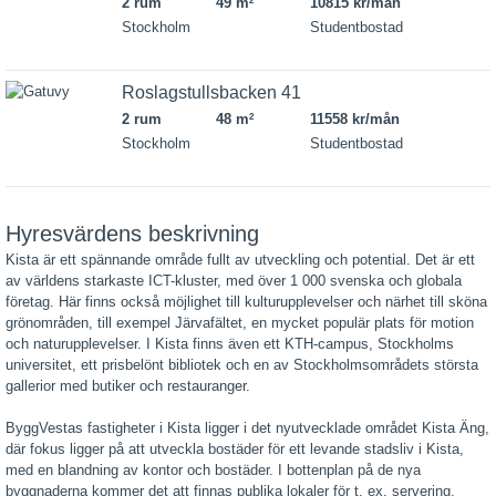
2 rum
49 m
10815 kr/mån
2
Stockholm
Studentbostad
Roslagstullsbacken 41
2 rum
48 m
11558 kr/mån
2
Stockholm
Studentbostad
Hyresvärdens beskrivning
Kista är ett spännande område fullt av utveckling och potential. Det är ett
av världens starkaste ICT-kluster, med över 1 000 svenska och globala
företag. Här finns också möjlighet till kulturupplevelser och närhet till sköna
grönområden, till exempel Järvafältet, en mycket populär plats för motion
och naturupplevelser. I Kista finns även ett KTH-campus, Stockholms
universitet, ett prisbelönt bibliotek och en av Stockholmsområdets största
gallerior med butiker och restauranger.
ByggVestas fastigheter i Kista ligger i det nyutvecklade området Kista Äng,
där fokus ligger på att utveckla bostäder för ett levande stadsliv i Kista,
med en blandning av kontor och bostäder. I bottenplan på de nya
byggnaderna kommer det att finnas publika lokaler för t. ex. servering,