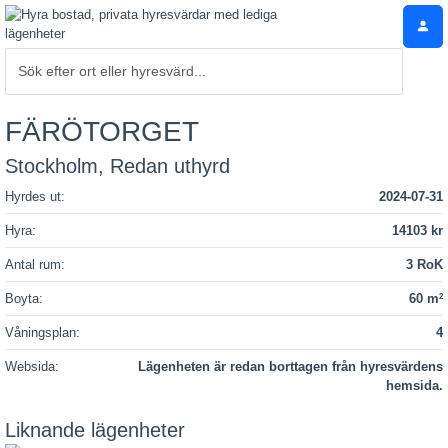
FÄRÖTORGET
Stockholm, Redan uthyrd
Hyrdes ut:
2024-07-31
Hyra:
14103 kr
Antal rum:
3 RoK
Boyta:
60 m
2
Våningsplan:
4
Websida:
Lägenheten är redan borttagen från hyresvärdens
hemsida.
Liknande lägenheter