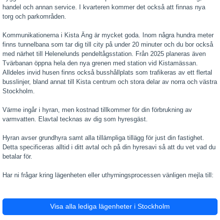
handel och annan service. I kvarteren kommer det också att finnas nya
torg och parkområden.
Kommunikationerna i Kista Äng är mycket goda. Inom några hundra meter
finns tunnelbana som tar dig till city på under 20 minuter och du bor också
med närhet till Helenelunds pendeltågsstation. Från 2025 planeras även
Tvärbanan öppna hela den nya grenen med station vid Kistamässan.
Alldeles invid husen finns också busshållplats som trafikeras av ett flertal
busslinjer, bland annat till Kista centrum och stora delar av norra och västra
Stockholm.
Värme ingår i hyran, men kostnad tillkommer för din förbrukning av
varmvatten. Elavtal tecknas av dig som hyresgäst.
Hyran avser grundhyra samt alla tillämpliga tillägg för just din fastighet.
Detta specificeras alltid i ditt avtal och på din hyresavi så att du vet vad du
betalar för.
Har ni frågar kring lägenheten eller uthyrningsprocessen vänligen mejla till:
Visa alla lediga lägenheter i Stockholm