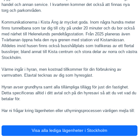
handel och annan service. I kvarteren kommer det också att finnas nya
torg och parkområden.
Kommunikationerna i Kista Äng är mycket goda. Inom några hundra meter
finns tunnelbana som tar dig till city på under 20 minuter och du bor också
med närhet till Helenelunds pendeltågsstation. Från 2025 planeras även
Tvärbanan öppna hela den nya grenen med station vid Kistamässan.
Alldeles invid husen finns också busshållplats som trafikeras av ett flertal
busslinjer, bland annat till Kista centrum och stora delar av norra och västra
Stockholm.
Värme ingår i hyran, men kostnad tillkommer för din förbrukning av
varmvatten. Elavtal tecknas av dig som hyresgäst.
Hyran avser grundhyra samt alla tillämpliga tillägg för just din fastighet.
Detta specificeras alltid i ditt avtal och på din hyresavi så att du vet vad du
betalar för.
Har ni frågar kring lägenheten eller uthyrningsprocessen vänligen mejla till:
Visa alla lediga lägenheter i Stockholm