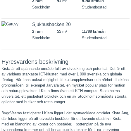
2 rum
41 m
9148 kr/mån
2
Stockholm
Studentbostad
Sjukhusbacken 20
2 rum
55 m
11788 kr/mån
2
Stockholm
Studentbostad
Hyresvärdens beskrivning
Kista är ett spännande område fullt av utveckling och potential. Det är ett
av världens starkaste ICT-kluster, med över 1 000 svenska och globala
företag. Här finns också möjlighet till kulturupplevelser och närhet till sköna
grönområden, till exempel Järvafältet, en mycket populär plats för motion
och naturupplevelser. I Kista finns även ett KTH-campus, Stockholms
universitet, ett prisbelönt bibliotek och en av Stockholmsområdets största
gallerior med butiker och restauranger.
ByggVestas fastigheter i Kista ligger i det nyutvecklade området Kista Äng,
där fokus ligger på att utveckla bostäder för ett levande stadsliv i Kista,
med en blandning av kontor och bostäder. I bottenplan på de nya
byggnaderna kommer det att finnas publika lokaler för t. ex. servering,