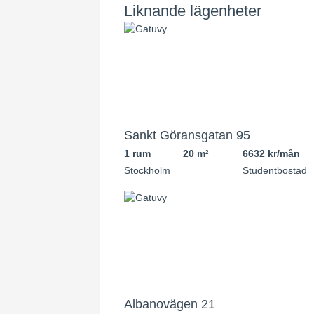
Liknande lägenheter
Sankt Göransgatan 95
1 rum
20 m
6632 kr/mån
2
Stockholm
Studentbostad
Albanovägen 21