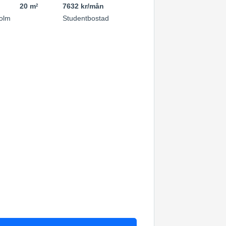
20 m
7632 kr/mån
2
olm
Studentbostad