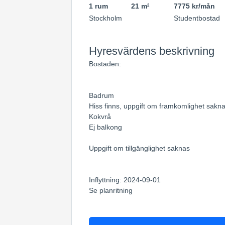
1 rum
21 m
7775 kr/mån
2
Stockholm
Studentbostad
Hyresvärdens beskrivning
Bostaden:
Badrum
Hiss finns, uppgift om framkomlighet sakn
Kokvrå
Ej balkong
Uppgift om tillgänglighet saknas
Inflyttning: 2024-09-01
Se planritning