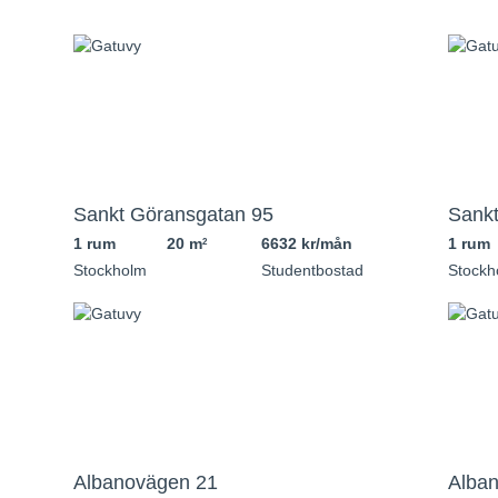
Sankt Göransgatan 95
Sankt
1 rum
20 m
6632 kr/mån
1 rum
2
Stockholm
Studentbostad
Stockh
Albanovägen 21
Alba