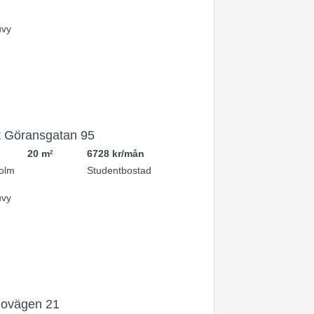
 Göransgatan 95
20 m
6728 kr/mån
2
olm
Studentbostad
novägen 21