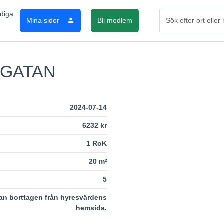
Mina sidor
Bli medlem
GATAN
2024-07-14
6232 kr
1 RoK
20 m
2
5
an borttagen från hyresvärdens
hemsida.