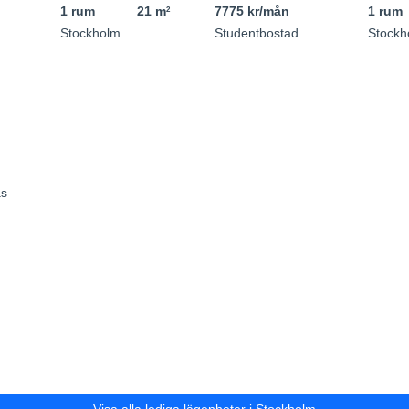
1 rum
21 m
7775 kr/mån
1 rum
2
Stockholm
Studentbostad
Stockh
as