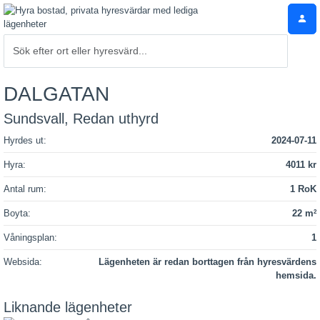
DALGATAN
Sundsvall, Redan uthyrd
Hyrdes ut:
2024-07-11
Hyra:
4011 kr
Antal rum:
1 RoK
Boyta:
22 m
2
Våningsplan:
1
Websida:
Lägenheten är redan borttagen från hyresvärdens
hemsida.
Liknande lägenheter