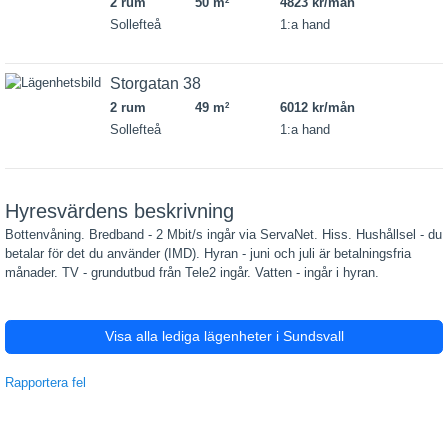
2 rum
50 m
4823 kr/mån
2
Sollefteå
1:a hand
Storgatan 38
2 rum
49 m
6012 kr/mån
2
Sollefteå
1:a hand
Hyresvärdens beskrivning
Bottenvåning. Bredband - 2 Mbit/s ingår via ServaNet. Hiss. Hushållsel - du
betalar för det du använder (IMD). Hyran - juni och juli är betalningsfria
månader. TV - grundutbud från Tele2 ingår. Vatten - ingår i hyran.
Visa alla lediga lägenheter i Sundsvall
Rapportera fel