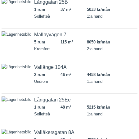
Långgatan 25B
1 rum
37 m
5033 kr/mån
2
Sollefteå
1:a hand
Mällbyvägen 7
5 rum
115 m
8050 kr/mån
2
Kramfors
2:a hand
Vallänge 104A
2 rum
46 m
4458 kr/mån
2
Undrom
1:a hand
Långgatan 25Ee
1 rum
48 m
5215 kr/mån
2
Sollefteå
1:a hand
Vallåkersgatan 8A