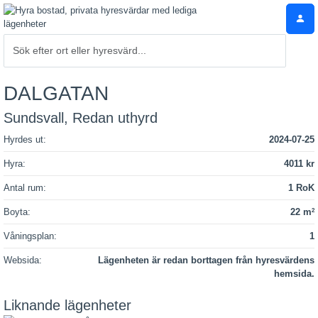
DALGATAN
Sundsvall, Redan uthyrd
Hyrdes ut:
2024-07-25
Hyra:
4011 kr
Antal rum:
1 RoK
Boyta:
22 m
2
Våningsplan:
1
Websida:
Lägenheten är redan borttagen från hyresvärdens
hemsida.
Liknande lägenheter