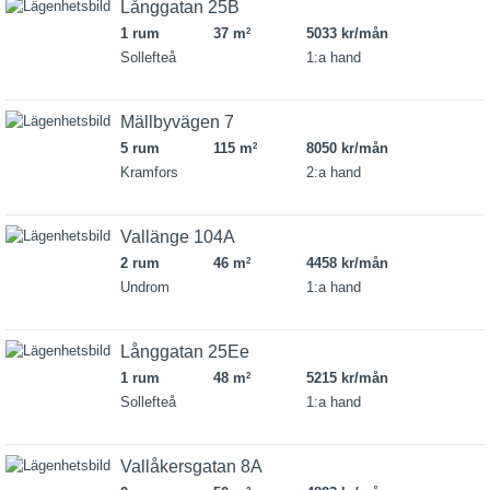
Långgatan 25B
1 rum
37 m
5033 kr/mån
2
Sollefteå
1:a hand
Mällbyvägen 7
5 rum
115 m
8050 kr/mån
2
Kramfors
2:a hand
Vallänge 104A
2 rum
46 m
4458 kr/mån
2
Undrom
1:a hand
Långgatan 25Ee
1 rum
48 m
5215 kr/mån
2
Sollefteå
1:a hand
Vallåkersgatan 8A