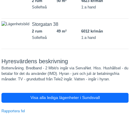
2 rum
50 m
4823 kr/mån
2
Sollefteå
1:a hand
Storgatan 38
2 rum
49 m
6012 kr/mån
2
Sollefteå
1:a hand
Hyresvärdens beskrivning
Bottenvåning. Bredband - 2 Mbit/s ingår via ServaNet. Hiss. Hushållsel - du
betalar för det du använder (IMD). Hyran - juni och juli är betalningsfria
månader. TV - grundutbud från Tele2 ingår. Vatten - ingår i hyran.
Visa alla lediga lägenheter i Sundsvall
Rapportera fel