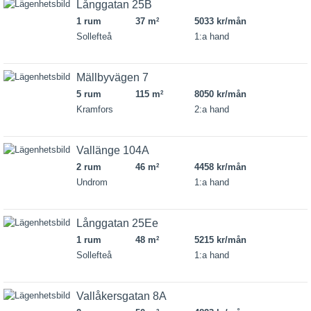
Långgatan 25B
1 rum
37 m
5033 kr/mån
2
Sollefteå
1:a hand
Mällbyvägen 7
5 rum
115 m
8050 kr/mån
2
Kramfors
2:a hand
Vallänge 104A
2 rum
46 m
4458 kr/mån
2
Undrom
1:a hand
Långgatan 25Ee
1 rum
48 m
5215 kr/mån
2
Sollefteå
1:a hand
Vallåkersgatan 8A