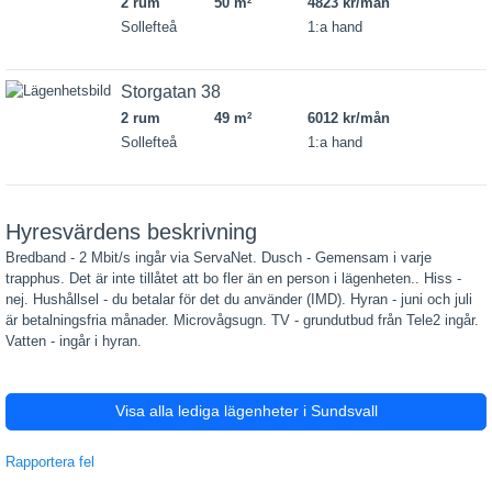
2 rum
50 m
4823 kr/mån
2
Sollefteå
1:a hand
Storgatan 38
2 rum
49 m
6012 kr/mån
2
Sollefteå
1:a hand
Hyresvärdens beskrivning
Bredband - 2 Mbit/s ingår via ServaNet. Dusch - Gemensam i varje
trapphus. Det är inte tillåtet att bo fler än en person i lägenheten.. Hiss -
nej. Hushållsel - du betalar för det du använder (IMD). Hyran - juni och juli
är betalningsfria månader. Microvågsugn. TV - grundutbud från Tele2 ingår.
Vatten - ingår i hyran.
Visa alla lediga lägenheter i Sundsvall
Rapportera fel