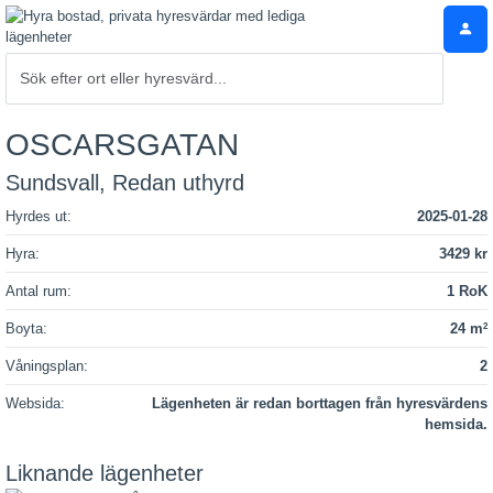
OSCARSGATAN
Sundsvall, Redan uthyrd
Hyrdes ut:
2025-01-28
Hyra:
3429 kr
Antal rum:
1 RoK
Boyta:
24 m
2
Våningsplan:
2
Websida:
Lägenheten är redan borttagen från hyresvärdens
hemsida.
Liknande lägenheter