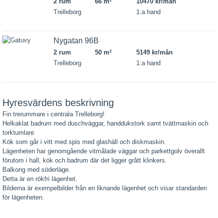
2 rum
66 m
10470 kr/mån
2
Trelleborg
1:a hand
Nygatan 96B
2 rum
50 m
5149 kr/mån
2
Trelleborg
1:a hand
Hyresvärdens beskrivning
Fin trerummare i centrala Trelleborg!
Helkaklat badrum med duschväggar, handdukstork samt tvättmaskin och
torktumlare
Kök som går i vitt med spis med glashäll och diskmaskin.
Lägenheten har genomgående vitmålade väggar och parkettgolv överallt
förutom i hall, kök och badrum där det ligger grått klinkers.
Balkong med söderläge.
Detta är en rökfri lägenhet.
Bilderna är exempelbilder från en liknande lägenhet och visar standarden
för lägenheten.