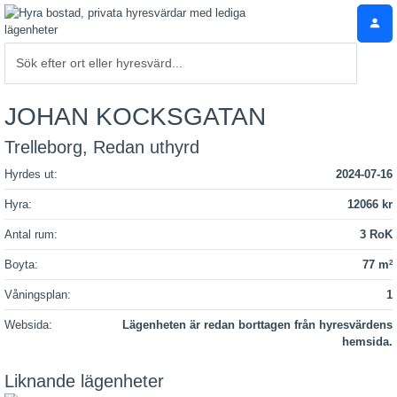
JOHAN KOCKSGATAN
Trelleborg, Redan uthyrd
Hyrdes ut:
2024-07-16
Hyra:
12066 kr
Antal rum:
3 RoK
Boyta:
77 m
2
Våningsplan:
1
Websida:
Lägenheten är redan borttagen från hyresvärdens
hemsida.
Liknande lägenheter