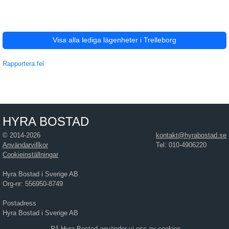
Visa alla lediga lägenheter i Trelleborg
Rapportera fel
HYRA BOSTAD
© 2014-2026
kontakt@hyrabostad.se
Användarvillkor
Tel: 010-4906220
Cookieinställningar
Hyra Bostad i Sverige AB
Org-nr: 556950-8749
Postadress
Hyra Bostad i Sverige AB
Östra Hamngatan 17
På Hyra Bostad använder vi oss av cookies