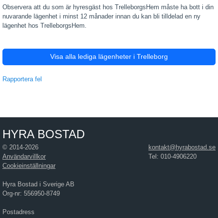
Observera att du som är hyresgäst hos TrelleborgsHem måste ha bott i din
nuvarande lägenhet i minst 12 månader innan du kan bli tilldelad en ny
lägenhet hos TrelleborgsHem.
Visa alla lediga lägenheter i Trelleborg
Rapportera fel
HYRA BOSTAD
© 2014-2026
kontakt@hyrabostad.se
Användarvillkor
Tel: 010-4906220
Cookieinställningar
Hyra Bostad i Sverige AB
Org-nr: 556950-8749
Postadress