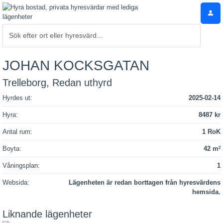
JOHAN KOCKSGATAN
Trelleborg, Redan uthyrd
Hyrdes ut:
2025-02-14
Hyra:
8487 kr
Antal rum:
1 RoK
Boyta:
42 m
2
Våningsplan:
1
Websida:
Lägenheten är redan borttagen från hyresvärdens
hemsida.
Liknande lägenheter