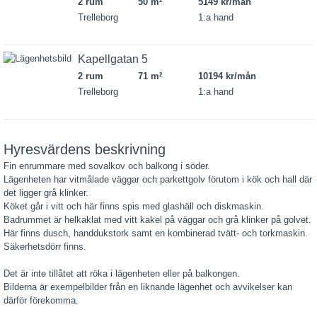
2 rum
50 m
5149 kr/mån
2
Trelleborg
1:a hand
Kapellgatan 5
2 rum
71 m
10194 kr/mån
2
Trelleborg
1:a hand
Hyresvärdens beskrivning
Fin enrummare med sovalkov och balkong i söder.
Lägenheten har vitmålade väggar och parkettgolv förutom i kök och hall där
det ligger grå klinker.
Köket går i vitt och här finns spis med glashäll och diskmaskin.
Badrummet är helkaklat med vitt kakel på väggar och grå klinker på golvet.
Här finns dusch, handdukstork samt en kombinerad tvätt- och torkmaskin.
Säkerhetsdörr finns.
Det är inte tillåtet att röka i lägenheten eller på balkongen.
Bilderna är exempelbilder från en liknande lägenhet och avvikelser kan
därför förekomma.