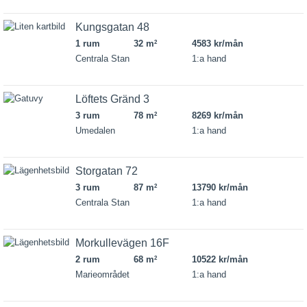
Kungsgatan 48
1 rum
32 m
4583 kr/mån
2
Centrala Stan
1:a hand
Löftets Gränd 3
3 rum
78 m
8269 kr/mån
2
Umedalen
1:a hand
Storgatan 72
3 rum
87 m
13790 kr/mån
2
Centrala Stan
1:a hand
Morkullevägen 16F
2 rum
68 m
10522 kr/mån
2
Marieområdet
1:a hand