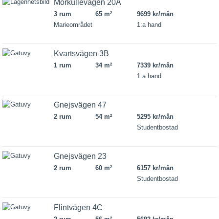
Morkullevägen 20A
3 rum
65 m
9699 kr/mån
2
Marieområdet
1:a hand
Kvartsvägen 3B
1 rum
34 m
7339 kr/mån
2
1:a hand
Gnejsvägen 47
2 rum
54 m
5295 kr/mån
2
Studentbostad
Gnejsvägen 23
2 rum
60 m
6157 kr/mån
2
Studentbostad
Flintvägen 4C
2