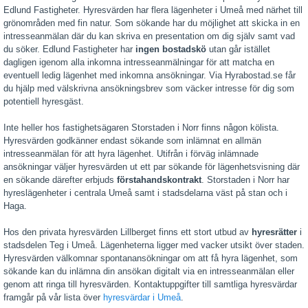
Edlund Fastigheter. Hyresvärden har flera lägenheter i Umeå med närhet till
grönområden med fin natur. Som sökande har du möjlighet att skicka in en
intresseanmälan där du kan skriva en presentation om dig själv samt vad
du söker. Edlund Fastigheter har
ingen bostadskö
utan går istället
dagligen igenom alla inkomna intresseanmälningar för att matcha en
eventuell ledig lägenhet med inkomna ansökningar. Via Hyrabostad.se får
du hjälp med välskrivna ansökningsbrev som väcker intresse för dig som
potentiell hyresgäst.
Inte heller hos fastighetsägaren Storstaden i Norr finns någon kölista.
Hyresvärden godkänner endast sökande som inlämnat en allmän
intresseanmälan för att hyra lägenhet. Utifrån i förväg inlämnade
ansökningar väljer hyresvärden ut ett par sökande för lägenhetsvisning där
en sökande därefter erbjuds
förstahandskontrakt
. Storstaden i Norr har
hyreslägenheter i centrala Umeå samt i stadsdelarna väst på stan och i
Haga.
Hos den privata hyresvärden Lillberget finns ett stort utbud av
hyresrätter
i
stadsdelen Teg i Umeå. Lägenheterna ligger med vacker utsikt över staden.
Hyresvärden välkomnar spontanansökningar om att få hyra lägenhet, som
sökande kan du inlämna din ansökan digitalt via en intresseanmälan eller
genom att ringa till hyresvärden. Kontaktuppgifter till samtliga hyresvärdar
framgår på vår lista över
hyresvärdar i Umeå
.