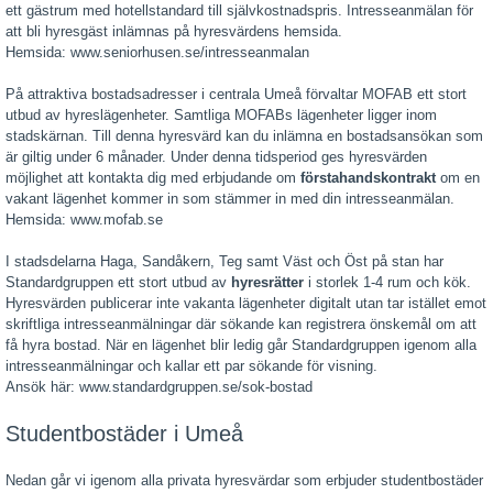
ett gästrum med hotellstandard till självkostnadspris. Intresseanmälan för
att bli hyresgäst inlämnas på hyresvärdens hemsida.
Hemsida: www.seniorhusen.se/intresseanmalan
På attraktiva bostadsadresser i centrala Umeå förvaltar MOFAB ett stort
utbud av hyreslägenheter. Samtliga MOFABs lägenheter ligger inom
stadskärnan. Till denna hyresvärd kan du inlämna en bostadsansökan som
är giltig under 6 månader. Under denna tidsperiod ges hyresvärden
möjlighet att kontakta dig med erbjudande om
förstahandskontrakt
om en
vakant lägenhet kommer in som stämmer in med din intresseanmälan.
Hemsida: www.mofab.se
I stadsdelarna Haga, Sandåkern, Teg samt Väst och Öst på stan har
Standardgruppen ett stort utbud av
hyresrätter
i storlek 1-4 rum och kök.
Hyresvärden publicerar inte vakanta lägenheter digitalt utan tar istället emot
skriftliga intresseanmälningar där sökande kan registrera önskemål om att
få hyra bostad. När en lägenhet blir ledig går Standardgruppen igenom alla
intresseanmälningar och kallar ett par sökande för visning.
Ansök här: www.standardgruppen.se/sok-bostad
Studentbostäder i Umeå
Nedan går vi igenom alla privata hyresvärdar som erbjuder studentbostäder