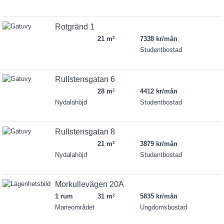
Rotgränd 1
21 m
7338 kr/mån
2
Studentbostad
Rullstensgatan 6
28 m
4412 kr/mån
2
Nydalahöjd
Studentbostad
Rullstensgatan 8
21 m
3879 kr/mån
2
Nydalahöjd
Studentbostad
Morkullevägen 20A
1 rum
31 m
5835 kr/mån
2
Marieområdet
Ungdomsbostad