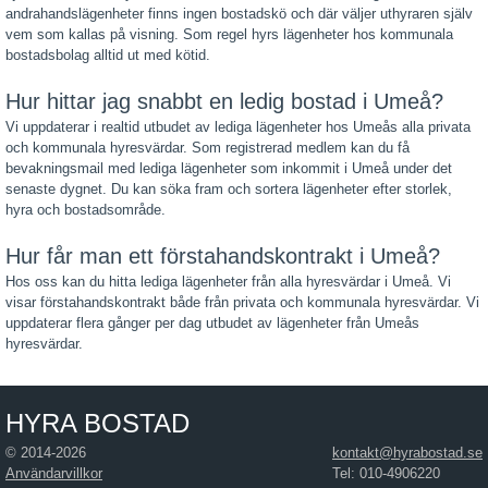
andrahandslägenheter finns ingen bostadskö och där väljer uthyraren själv
vem som kallas på visning. Som regel hyrs lägenheter hos kommunala
bostadsbolag alltid ut med kötid.
Hur hittar jag snabbt en ledig bostad i Umeå?
Vi uppdaterar i realtid utbudet av lediga lägenheter hos Umeås alla privata
och kommunala hyresvärdar. Som registrerad medlem kan du få
bevakningsmail med lediga lägenheter som inkommit i Umeå under det
senaste dygnet. Du kan söka fram och sortera lägenheter efter storlek,
hyra och bostadsområde.
Hur får man ett förstahandskontrakt i Umeå?
Hos oss kan du hitta lediga lägenheter från alla hyresvärdar i Umeå. Vi
visar förstahandskontrakt både från privata och kommunala hyresvärdar. Vi
uppdaterar flera gånger per dag utbudet av lägenheter från Umeås
hyresvärdar.
HYRA BOSTAD
© 2014-2026
kontakt@hyrabostad.se
Användarvillkor
Tel: 010-4906220