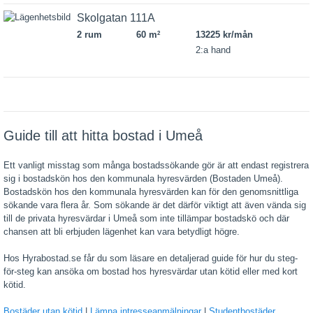
Skolgatan 111A
2 rum
60 m
13225 kr/mån
2
2:a hand
Guide till att hitta bostad i Umeå
Ett vanligt misstag som många bostadssökande gör är att endast registrera
sig i bostadskön hos den kommunala hyresvärden (Bostaden Umeå).
Bostadskön hos den kommunala hyresvärden kan för den genomsnittliga
sökande vara flera år. Som sökande är det därför viktigt att även vända sig
till de privata hyresvärdar i Umeå som inte tillämpar bostadskö och där
chansen att bli erbjuden lägenhet kan vara betydligt högre.
Hos Hyrabostad.se får du som läsare en detaljerad guide för hur du steg-
för-steg kan ansöka om bostad hos hyresvärdar utan kötid eller med kort
kötid.
Bostäder utan kötid
|
Lämna intresseanmälningar
|
Studentbostäder