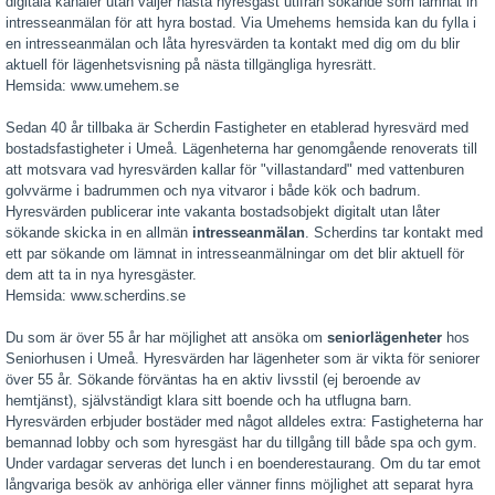
digitala kanaler utan väljer nästa hyresgäst utifrån sökande som lämnat in
intresseanmälan för att hyra bostad. Via Umehems hemsida kan du fylla i
en intresseanmälan och låta hyresvärden ta kontakt med dig om du blir
aktuell för lägenhetsvisning på nästa tillgängliga hyresrätt.
Hemsida: www.umehem.se
Sedan 40 år tillbaka är Scherdin Fastigheter en etablerad hyresvärd med
bostadsfastigheter i Umeå. Lägenheterna har genomgående renoverats till
att motsvara vad hyresvärden kallar för "villastandard" med vattenburen
golvvärme i badrummen och nya vitvaror i både kök och badrum.
Hyresvärden publicerar inte vakanta bostadsobjekt digitalt utan låter
sökande skicka in en allmän
intresseanmälan
. Scherdins tar kontakt med
ett par sökande om lämnat in intresseanmälningar om det blir aktuell för
dem att ta in nya hyresgäster.
Hemsida: www.scherdins.se
Du som är över 55 år har möjlighet att ansöka om
seniorlägenheter
hos
Seniorhusen i Umeå. Hyresvärden har lägenheter som är vikta för seniorer
över 55 år. Sökande förväntas ha en aktiv livsstil (ej beroende av
hemtjänst), självständigt klara sitt boende och ha utflugna barn.
Hyresvärden erbjuder bostäder med något alldeles extra: Fastigheterna har
bemannad lobby och som hyresgäst har du tillgång till både spa och gym.
Under vardagar serveras det lunch i en boenderestaurang. Om du tar emot
långvariga besök av anhöriga eller vänner finns möjlighet att separat hyra