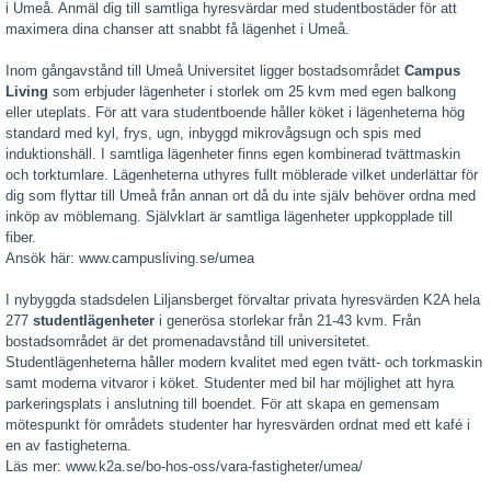
i Umeå. Anmäl dig till samtliga hyresvärdar med studentbostäder för att
maximera dina chanser att snabbt få lägenhet i Umeå.
Inom gångavstånd till Umeå Universitet ligger bostadsområdet
Campus
Living
som erbjuder lägenheter i storlek om 25 kvm med egen balkong
eller uteplats. För att vara studentboende håller köket i lägenheterna hög
standard med kyl, frys, ugn, inbyggd mikrovågsugn och spis med
induktionshäll. I samtliga lägenheter finns egen kombinerad tvättmaskin
och torktumlare. Lägenheterna uthyres fullt möblerade vilket underlättar för
dig som flyttar till Umeå från annan ort då du inte själv behöver ordna med
inköp av möblemang. Självklart är samtliga lägenheter uppkopplade till
fiber.
Ansök här: www.campusliving.se/umea
I nybyggda stadsdelen Liljansberget förvaltar privata hyresvärden K2A hela
277
studentlägenheter
i generösa storlekar från 21-43 kvm. Från
bostadsområdet är det promenadavstånd till universitetet.
Studentlägenheterna håller modern kvalitet med egen tvätt- och torkmaskin
samt moderna vitvaror i köket. Studenter med bil har möjlighet att hyra
parkeringsplats i anslutning till boendet. För att skapa en gemensam
mötespunkt för områdets studenter har hyresvärden ordnat med ett kafé i
en av fastigheterna.
Läs mer: www.k2a.se/bo-hos-oss/vara-fastigheter/umea/