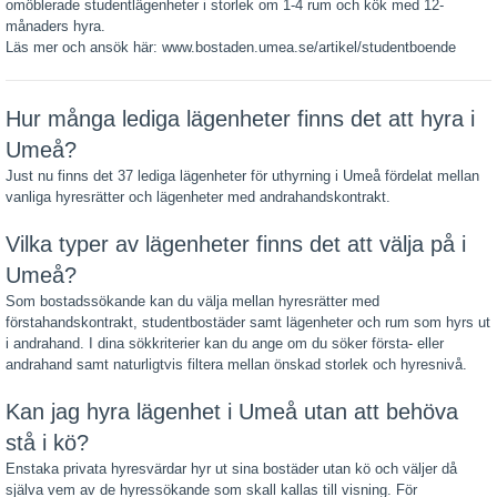
omöblerade studentlägenheter i storlek om 1-4 rum och kök med 12-
månaders hyra.
Läs mer och ansök här: www.bostaden.umea.se/artikel/studentboende
Hur många lediga lägenheter finns det att hyra i
Umeå?
Just nu finns det 37 lediga lägenheter för uthyrning i Umeå fördelat mellan
vanliga hyresrätter och lägenheter med andrahandskontrakt.
Vilka typer av lägenheter finns det att välja på i
Umeå?
Som bostadssökande kan du välja mellan hyresrätter med
förstahandskontrakt, studentbostäder samt lägenheter och rum som hyrs ut
i andrahand. I dina sökkriterier kan du ange om du söker första- eller
andrahand samt naturligtvis filtera mellan önskad storlek och hyresnivå.
Kan jag hyra lägenhet i Umeå utan att behöva
stå i kö?
Enstaka privata hyresvärdar hyr ut sina bostäder utan kö och väljer då
själva vem av de hyressökande som skall kallas till visning. För