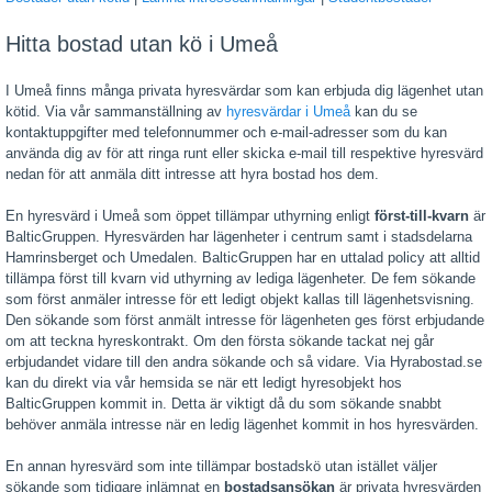
Hitta bostad utan kö i Umeå
I Umeå finns många privata hyresvärdar som kan erbjuda dig lägenhet utan
kötid. Via vår sammanställning av
hyresvärdar i Umeå
kan du se
kontaktuppgifter med telefonnummer och e-mail-adresser som du kan
använda dig av för att ringa runt eller skicka e-mail till respektive hyresvärd
nedan för att anmäla ditt intresse att hyra bostad hos dem.
En hyresvärd i Umeå som öppet tillämpar uthyrning enligt
först-till-kvarn
är
BalticGruppen. Hyresvärden har lägenheter i centrum samt i stadsdelarna
Hamrinsberget och Umedalen. BalticGruppen har en uttalad policy att alltid
tillämpa först till kvarn vid uthyrning av lediga lägenheter. De fem sökande
som först anmäler intresse för ett ledigt objekt kallas till lägenhetsvisning.
Den sökande som först anmält intresse för lägenheten ges först erbjudande
om att teckna hyreskontrakt. Om den första sökande tackat nej går
erbjudandet vidare till den andra sökande och så vidare. Via Hyrabostad.se
kan du direkt via vår hemsida se när ett ledigt hyresobjekt hos
BalticGruppen kommit in. Detta är viktigt då du som sökande snabbt
behöver anmäla intresse när en ledig lägenhet kommit in hos hyresvärden.
En annan hyresvärd som inte tillämpar bostadskö utan istället väljer
sökande som tidigare inlämnat en
bostadsansökan
är privata hyresvärden