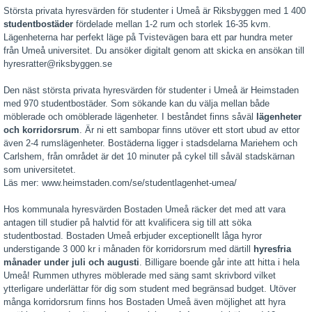
Största privata hyresvärden för studenter i Umeå är Riksbyggen med 1 400
studentbostäder
fördelade mellan 1-2 rum och storlek 16-35 kvm.
Lägenheterna har perfekt läge på Tvistevägen bara ett par hundra meter
från Umeå universitet. Du ansöker digitalt genom att skicka en ansökan till
hyresratter@riksbyggen.se
Den näst största privata hyresvärden för studenter i Umeå är Heimstaden
med 970 studentbostäder. Som sökande kan du välja mellan både
möblerade och omöblerade lägenheter. I beståndet finns såväl
lägenheter
och korridorsrum
. Är ni ett sambopar finns utöver ett stort ubud av ettor
även 2-4 rumslägenheter. Bostäderna ligger i stadsdelarna Mariehem och
Carlshem, från området är det 10 minuter på cykel till såväl stadskärnan
som universitetet.
Läs mer: www.heimstaden.com/se/studentlagenhet-umea/
Hos kommunala hyresvärden Bostaden Umeå räcker det med att vara
antagen till studier på halvtid för att kvalificera sig till att söka
studentbostad. Bostaden Umeå erbjuder exceptionellt låga hyror
understigande 3 000 kr i månaden för korridorsrum med därtill
hyresfria
månader under juli och augusti
. Billigare boende går inte att hitta i hela
Umeå! Rummen uthyres möblerade med säng samt skrivbord vilket
ytterligare underlättar för dig som student med begränsad budget. Utöver
många korridorsrum finns hos Bostaden Umeå även möjlighet att hyra