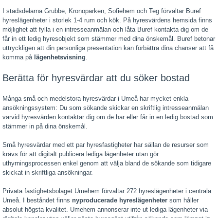
I stadsdelarna Grubbe, Kronoparken, Sofiehem och Teg förvaltar Buref
hyreslägenheter i storlek 1-4 rum och kök. På hyresvärdens hemsida finns
möjlighet att fylla i en intresseanmälan och låta Buref kontakta dig om de
får in ett ledig hyresobjekt som stämmer med dina önskemål. Buref betonar
uttryckligen att din personliga presentation kan förbättra dina chanser att få
komma på
lägenhetsvisning
.
Berätta för hyresvärdar att du söker bostad
Många små och medelstora hyresvärdar i Umeå har mycket enkla
ansökningssystem: Du som sökande skickar en skriftlig intresseanmälan
varvid hyresvärden kontaktar dig om de har eller får in en ledig bostad som
stämmer in på dina önskemål.
Små hyresvärdar med ett par hyresfastigheter har sällan de resurser som
krävs för att digitalt publicera lediga lägenheter utan gör
uthyrningsprocessen enkel genom att välja bland de sökande som tidigare
skickat in skriftliga ansökningar.
Privata fastighetsbolaget Umehem förvaltar 272 hyreslägenheter i centrala
Umeå. I beståndet finns
nyproducerade hyreslägenheter
som håller
absolut högsta kvalitet. Umehem annonserar inte ut lediga lägenheter via