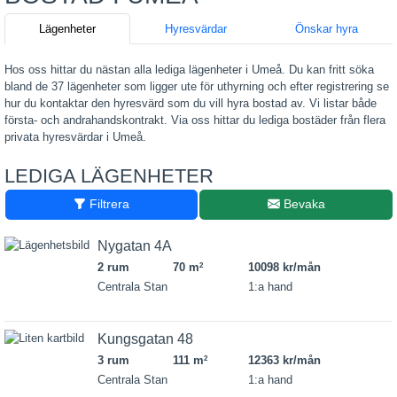
Lägenheter
Hyresvärdar
Önskar hyra
Hos oss hittar du nästan alla lediga lägenheter i Umeå. Du kan fritt söka
bland de 37 lägenheter som ligger ute för uthyrning och efter registrering se
hur du kontaktar den hyresvärd som du vill hyra bostad av. Vi listar både
första- och andrahandskontrakt. Via oss hittar du lediga bostäder från flera
privata hyresvärdar i Umeå.
LEDIGA LÄGENHETER
Filtrera
Bevaka
Nygatan 4A
2 rum
70 m
10098 kr/mån
2
Centrala Stan
1:a hand
Kungsgatan 48
3 rum
111 m
12363 kr/mån
2
Centrala Stan
1:a hand