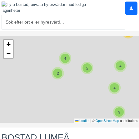
10
+
−
4
4
2
2
4
9
Leaflet
|
©
OpenStreetMap
contributors
BOSTAD I UMEÅ