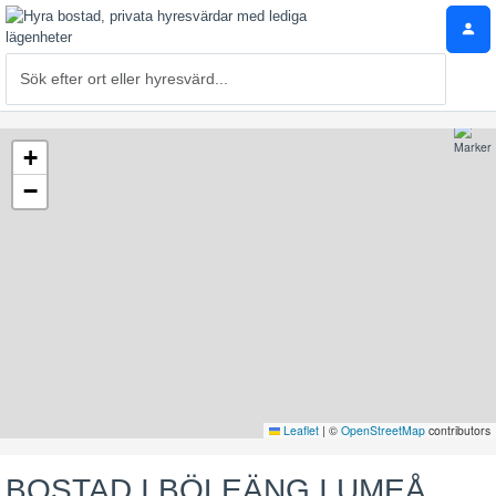
+
−
Leaflet
|
©
OpenStreetMap
contributors
BOSTAD I BÖLEÄNG I UMEÅ