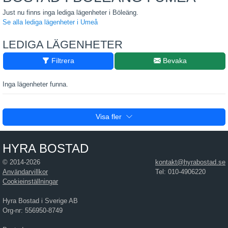
Just nu finns inga lediga lägenheter i Böleäng.
Se alla lediga lägenheter i Umeå
LEDIGA LÄGENHETER
Filtrera
Bevaka
Inga lägenheter funna.
Visa fler
HYRA BOSTAD
© 2014-2026
kontakt@hyrabostad.se
Användarvillkor
Tel: 010-4906220
Cookieinställningar
Hyra Bostad i Sverige AB
Org-nr: 556950-8749