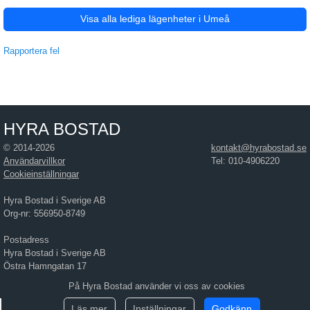
Visa alla lediga lägenheter i Umeå
Rapportera fel
HYRA BOSTAD
© 2014-2026
kontakt@hyrabostad.se
Användarvillkor
Tel: 010-4906220
Cookieinställningar
Hyra Bostad i Sverige AB
Org-nr: 556950-8749
Postadress
Hyra Bostad i Sverige AB
Östra Hamngatan 17
411 10 Göteborg
På Hyra Bostad använder vi oss av cookies
Läs mer
Inställningar
Godkänn