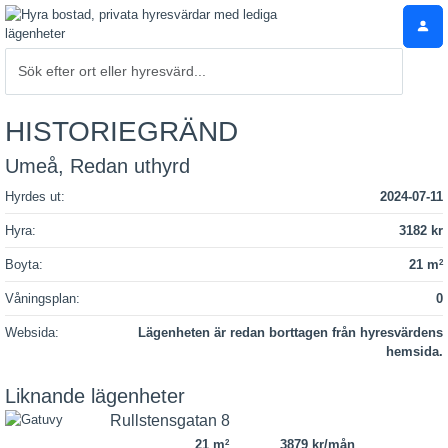
HISTORIEGRÄND
Umeå, Redan uthyrd
Hyrdes ut:
2024-07-11
Hyra:
3182 kr
Boyta:
21 m
2
Våningsplan:
0
Websida:
Lägenheten är redan borttagen från hyresvärdens
hemsida.
Liknande lägenheter
Rullstensgatan 8
21 m
3879 kr/mån
2