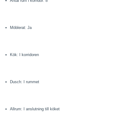
Antal rum i korridor: 8
Möblerat: Ja
Kök: I korridoren
Dusch: I rummet
Allrum: I anslutning till köket