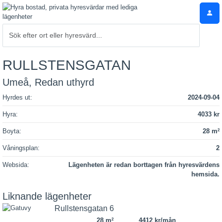
RULLSTENSGATAN
Umeå, Redan uthyrd
Hyrdes ut:
2024-09-04
Hyra:
4033 kr
Boyta:
28 m
2
Våningsplan:
2
Websida:
Lägenheten är redan borttagen från hyresvärdens
hemsida.
Liknande lägenheter
Rullstensgatan 6
28 m
4412 kr/mån
2