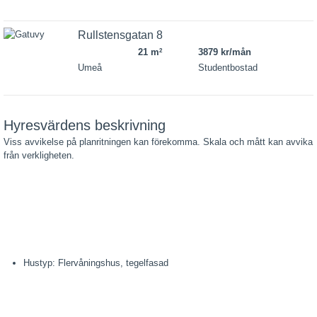
Rullstensgatan 8
21 m
3879 kr/mån
2
Umeå
Studentbostad
Hyresvärdens beskrivning
Viss avvikelse på planritningen kan förekomma. Skala och mått kan avvika
från verkligheten.
Hustyp: Flervåningshus, tegelfasad