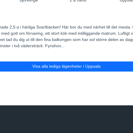
Björklinge
2:a hand
Uppsal
ade 2,5:a i härliga Svartbäcken! Här bor du med närhet till det mesta.
 med gott om förvaring, ett stort kök med intilliggande matrum. Luftig
 tad du dig ut till den fina balkongen som har sol större delen av dag
nster i två vädersträck. Fyrishov...
Visa alla lediga lägenheter i Uppsala