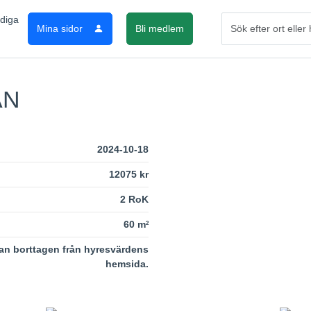
Mina sidor
Bli medlem
AN
2024-10-18
12075 kr
2 RoK
60 m
2
an borttagen från hyresvärdens
hemsida.