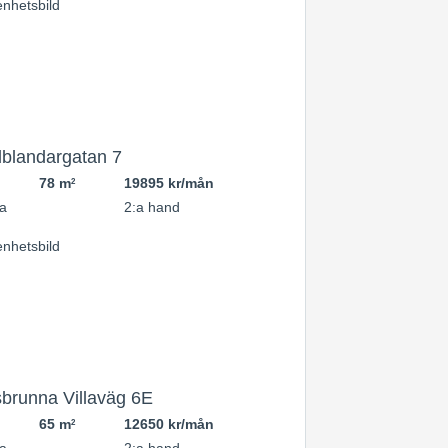
blandargatan 7
78 m
19895 kr/mån
2
a
2:a hand
brunna Villaväg 6E
65 m
12650 kr/mån
2