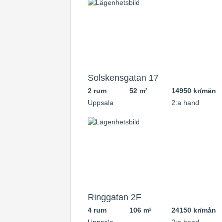
Solskensgatan 17
2 rum
52 m
14950 kr/mån
2
Uppsala
2:a hand
Ringgatan 2F
4 rum
106 m
24150 kr/mån
2