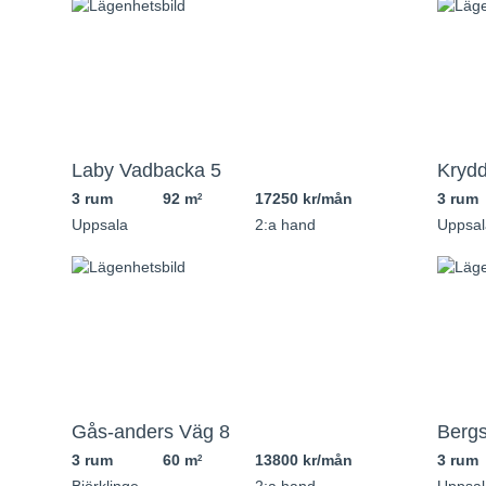
Laby Vadbacka 5
Krydd
3 rum
92 m
17250 kr/mån
3 rum
2
Uppsala
2:a hand
Uppsal
Gås-anders Väg 8
Bergs
3 rum
60 m
13800 kr/mån
3 rum
2