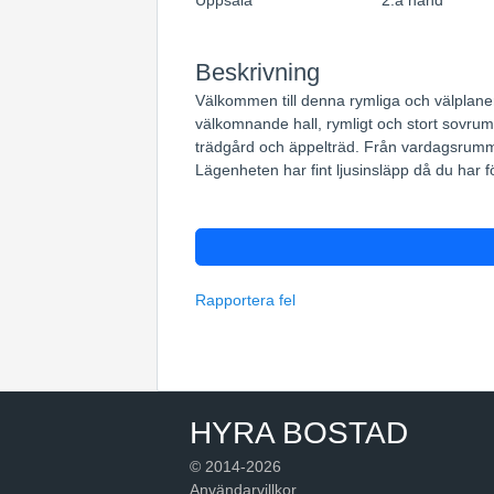
Uppsala
2:a hand
Beskrivning
Välkommen till denna rymliga och välplaner
välkomnande hall, rymligt och stort sovrum
trädgård och äppelträd. Från vardagsrummet
Lägenheten har fint ljusinsläpp då du har fö
Rapportera fel
HYRA BOSTAD
© 2014-2026
Användarvillkor