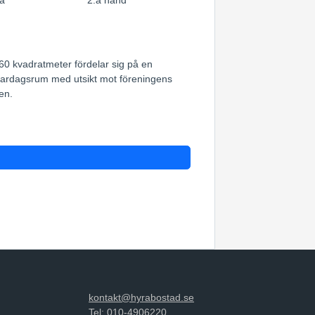
a
2:a hand
 60 kvadratmeter fördelar sig på en
t vardagsrum med utsikt mot föreningens
en.
kontakt@hyrabostad.se
Tel: 010-4906220