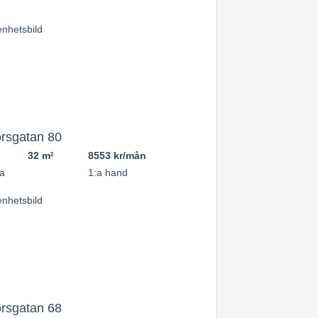
rsgatan 80
32 m
8553 kr/mån
2
a
1:a hand
rsgatan 68