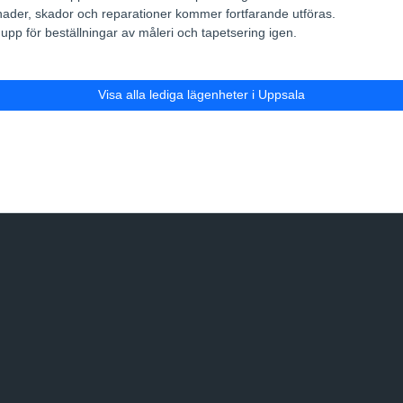
tnader, skador och reparationer kommer fortfarande utföras.
pp för beställningar av måleri och tapetsering igen.
Visa alla lediga lägenheter i Uppsala