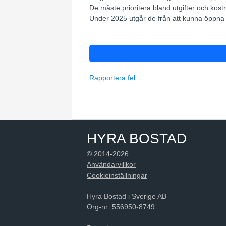
De måste prioritera bland utgifter och kos
Under 2025 utgår de från att kunna öppna u
Rapportera fel
HYRA BOSTAD
© 2014-2026
Användarvillkor
Cookieinställningar
Hyra Bostad i Sverige AB
Org-nr: 556950-8749