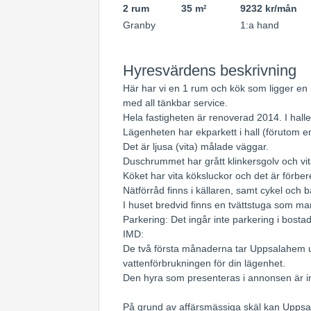
2 rum
35 m
9232 kr/mån
2
Granby
1:a hand
Hyresvärdens beskrivning
Här har vi en 1 rum och kök som ligger en 
med all tänkbar service.
Hela fastigheten är renoverad 2014. I halle
Lägenheten har ekparkett i hall (förutom e
Det är ljusa (vita) målade väggar.
Duschrummet har grått klinkersgolv och vi
Köket har vita köksluckor och det är förber
Nätförråd finns i källaren, samt cykel och b
I huset bredvid finns en tvättstuga som ma
Parkering: Det ingår inte parkering i bos
IMD:
De två första månaderna tar Uppsalahem ut
vattenförbrukningen för din lägenhet.
Den hyra som presenteras i annonsen är i
På grund av affärsmässiga skäl kan Uppsa