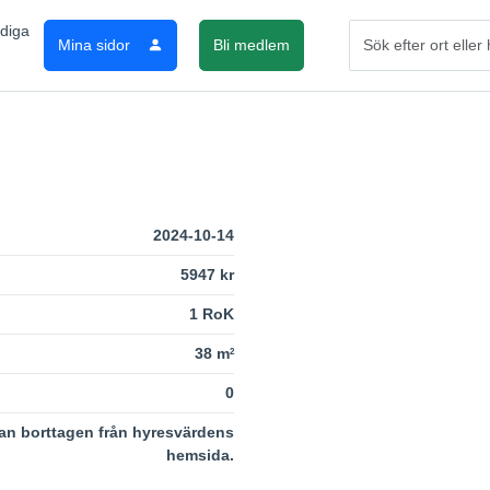
Mina sidor
Bli medlem
2024-10-14
5947 kr
1 RoK
38 m
2
0
an borttagen från hyresvärdens
hemsida.