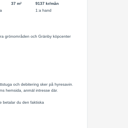
37 m
9137 kr/mån
2
a
1:a hand
l stora grönområden och Gränby köpcenter
ttstuga och debitering sker på hyresavin.
ems hemsida, anmäl intresse där.
 betalar du den faktiska