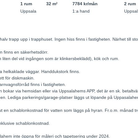
1 rum
32 m
7784 kr/mån
2 rum
2
Uppsala
1:a hand
Uppsal
halv trapp upp i trapphuset. Ingen hiss finns i fastigheten. Närhet til
n finns en säkerhetsdörr.
n liten del vid ingången som är klinkersbeklädd), kök och rum.
ta helkaklade väggar. Handdukstork finns.
ett för diskmaskin.
arnvagnsförråd finns i fastigheten.
n bokar via hemsidan eller via Uppsalahems APP, det är en sk. betaltvä
taden. Lediga parkerings/garage-platser läggs ut löpande på Uppasalah
 en schablonkostnad för vatten som läggs på hyran. Fr.o.m. månad tre
nklusive schablonkostnad.
lahem inte öppna för måleri och tapetsering under 2024.