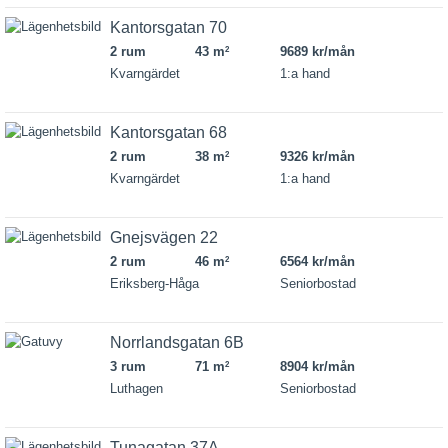
Kantorsgatan 70
2 rum
43 m
9689 kr/mån
2
Kvarngärdet
1:a hand
Kantorsgatan 68
2 rum
38 m
9326 kr/mån
2
Kvarngärdet
1:a hand
Gnejsvägen 22
2 rum
46 m
6564 kr/mån
2
Eriksberg-Håga
Seniorbostad
Norrlandsgatan 6B
3 rum
71 m
8904 kr/mån
2
Luthagen
Seniorbostad
Tunagatan 37A