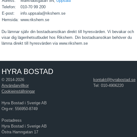
Adress:
Marknadsgatan 5N,
Uppsala
Telefon:
010-70 99 200
E-post:
info.uppsala@rikshem.se
Hemsida:
www.rikshem.se
Du lämnar själv din bostadsansökan direkt till hyresvärden. Vi bevakar och
visar dig lägenhetsutbudet hos Rikshem. Din bostadsansökan behöver du
lämna direkt till hyresvärden via www.rikshem.se
HYRA BOSTAD
© 2014-2026
kontakt@hyrabostad.se
Användarvillkor
Tel: 010-4906220
Cookieinställningar
Hyra Bostad i Sverige AB
Org-nr: 556950-8749
Postadress
Hyra Bostad i Sverige AB
Östra Hamngatan 17