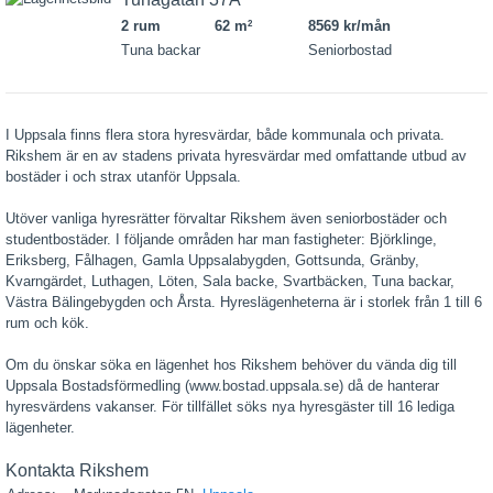
2 rum
62 m
8569 kr/mån
2
Tuna backar
Seniorbostad
I Uppsala finns flera stora hyresvärdar, både kommunala och privata.
Rikshem är en av stadens privata hyresvärdar med omfattande utbud av
bostäder i och strax utanför Uppsala.
Utöver vanliga hyresrätter förvaltar Rikshem även seniorbostäder och
studentbostäder. I följande områden har man fastigheter: Björklinge,
Eriksberg, Fålhagen, Gamla Uppsalabygden, Gottsunda, Gränby,
Kvarngärdet, Luthagen, Löten, Sala backe, Svartbäcken, Tuna backar,
Västra Bälingebygden och Årsta. Hyreslägenheterna är i storlek från 1 till 6
rum och kök.
Om du önskar söka en lägenhet hos Rikshem behöver du vända dig till
Uppsala Bostadsförmedling (www.bostad.uppsala.se) då de hanterar
hyresvärdens vakanser. För tillfället söks nya hyresgäster till 16 lediga
lägenheter.
Kontakta Rikshem