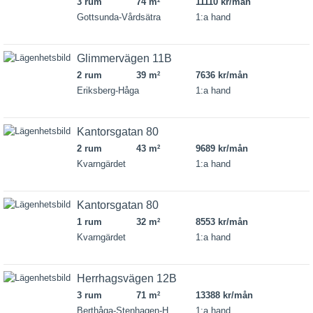
3 rum
74 m
11110 kr/mån
2
Gottsunda-Vårdsätra
1:a hand
Glimmervägen 11B
2 rum
39 m
7636 kr/mån
2
Eriksberg-Håga
1:a hand
Kantorsgatan 80
2 rum
43 m
9689 kr/mån
2
Kvarngärdet
1:a hand
Kantorsgatan 80
1 rum
32 m
8553 kr/mån
2
Kvarngärdet
1:a hand
Herrhagsvägen 12B
3 rum
71 m
13388 kr/mån
2
Berthåga-Stenhagen-H...
1:a hand