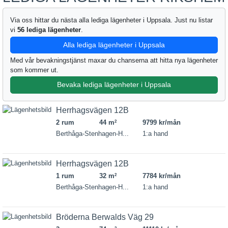
Via oss hittar du nästa alla lediga lägenheter i Uppsala. Just nu listar
vi
56 lediga lägenheter
.
Alla lediga lägenheter i Uppsala
Med vår bevakningstjänst maxar du chanserna att hitta nya lägenheter
som kommer ut.
Bevaka lediga lägenheter i Uppsala
Herrhagsvägen 12B
2 rum
44 m
9799 kr/mån
2
Berthåga-Stenhagen-H...
1:a hand
Herrhagsvägen 12B
1 rum
32 m
7784 kr/mån
2
Berthåga-Stenhagen-H...
1:a hand
Bröderna Berwalds Väg 29