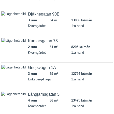
Djäknegatan 90E
3 rum
54 m
13036 kr/mån
2
Kvarngärdet
1:a hand
Kantorsgatan 78
2 rum
31 m
8205 kr/mån
2
Kvarngärdet
1:a hand
Gnejsvägen 1A
3 rum
95 m
12754 kr/mån
2
Eriksberg-Håga
1:a hand
Långjärnsgatan 5
4 rum
86 m
13475 kr/mån
2
Kvarngärdet
1:a hand