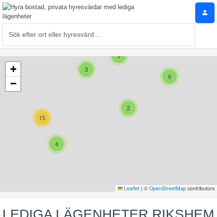
9
+
3
6
−
2
15
4
Leaflet
|
©
OpenStreetMap
contributors
LEDIGA LÄGENHETER RIKSHEM