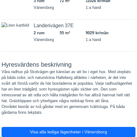
3 rum
72 m
11026 kr/mån
2
Vänersborg
1:a hand
Landerivägen 37E
2 rum
55 m
9029 kr/mån
2
Vänersborg
1:a hand
Hyresvärdens beskrivning
Våra radhus på Skolvägen ger känslan av att bo i eget hus. Med uteplats
på båda sidor, och natursköna Halleberg alldeles i närheten, är det inte
svårt att förstå varför de här bostäderna är populära. Varje radhuslägenhet
har en liten trädgård, som hyresgästen själv sköter om. Den som
intresserad av att odla och hålla trädgården fin har alltså hamnat helt rätt
här. Gräsklippare och ytterligare några redskap finns att låna.
Området består av två gårdar med en gemensam tvättstuga. På båda
gårdarna finns lekplats.
Visa alla lediga lägenheter i Vänersborg