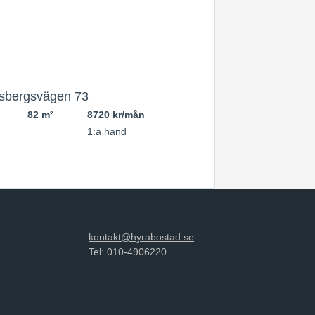
sbergsvägen 73
82 m
8720 kr/mån
2
1:a hand
kontakt@hyrabostad.se
Tel: 010-4906220