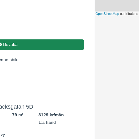
Leaflet
|
©
OpenStreetMap
contributors
Bevaka
acksgatan 5D
79 m
8129 kr/mån
2
1:a hand