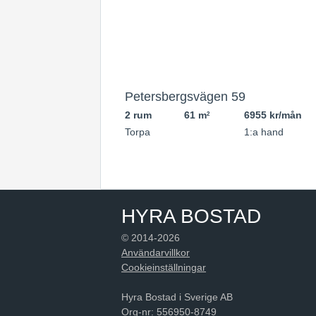
Petersbergsvägen 59
2 rum
61 m
6955 kr/mån
2
Torpa
1:a hand
HYRA BOSTAD
© 2014-2026
Användarvillkor
Cookieinställningar
Hyra Bostad i Sverige AB
Org-nr: 556950-8749