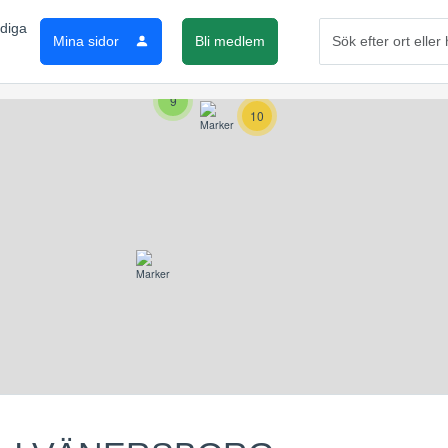
4
Mina sidor
Bli medlem
3
2
9
10