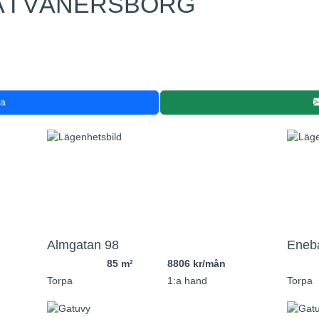
A I VÄNERSBORG
ra
Almgatan 98
Eneb
85 m
8806 kr/mån
2
Torpa
1:a hand
Torpa