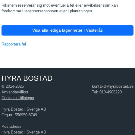
Rikshem reserverar sig mot eventuella fel eller avvikelser som kan
förekomma i lägenhetsannonsen eller i planritningen.
Visa alla lediga lägenheter i Västerås
Rapportera fel
HYRA BOSTAD
© 2014-2026
kontakt@hyrabostad.se
Användarvillkor
Tel: 010-4906220
Cookieinställningar
Hyra Bostad i Sverige AB
Org-nr: 556950-8749
Postadress
Hyra Bostad i Sverige AB