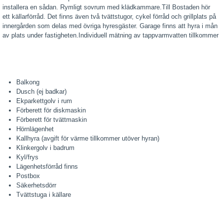
installera en sådan. Rymligt sovrum med klädkammare.Till Bostaden hör
ett källarförråd. Det finns även två tvättstugor, cykel förråd och grillplats på
innergården som delas med övriga hyresgäster. Garage finns att hyra i mån
av plats under fastigheten.Individuell mätning av tappvarmvatten tillkommer
Balkong
Dusch (ej badkar)
Ekparkettgolv i rum
Förberett för diskmaskin
Förberett för tvättmaskin
Hörnlägenhet
Kallhyra (avgift för värme tillkommer utöver hyran)
Klinkergolv i badrum
Kyl/frys
Lägenhetsförråd finns
Postbox
Säkerhetsdörr
Tvättstuga i källare