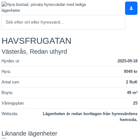
HAVSFRUGATAN
Västerås, Redan uthyrd
Hyrdes ut:
2025-09-18
Hyra:
9549 kr
Antal rum:
2 RoK
Boyta:
49 m
2
Våningsplan:
25
Websida:
Lägenheten är redan borttagen från hyresvärdens
hemsida.
Liknande lägenheter