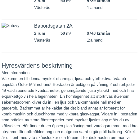
2 rum
50 m
9789 kr/mån
2
Västerås
1:a hand
Babordsgatan 2A
2 rum
50 m
9743 kr/mån
2
Västerås
1:a hand
Hyresvärdens beskrivning
Mer information
Välkommen till denna mycket charmiga, ljusa och yteffektiva tvåa på
populära Öster Mälarstrand! Bostaden är belägen på våning 2 och erbjuder
49 väldisponerade kvadratmeter, genomgående ljusa ytskikt med och fina
ekparkettgolv i hela lägenheten. En hörnlägenhet att stortrivas i!Genom
säkerhetsdörren kliver du in i en ljus och välkomnande hall med en
garderob. Badrummet är helkaklat där det bland annat är förberett för
kombimaskin och duschhörna med vikbara glasväggar. Vidare in i bostaden
som präglas av stora fönsterpartier med mycket ljusinsläpp möts du av
köksdelen. Här finner du en öppen planlösning mot vardagsrummet med bra
utrymme för soffmöblemang och matgrupp samt utgång till balkong. Köket
är stilrent med vita skåpsluckor och förberett för diskmaskin om man vill