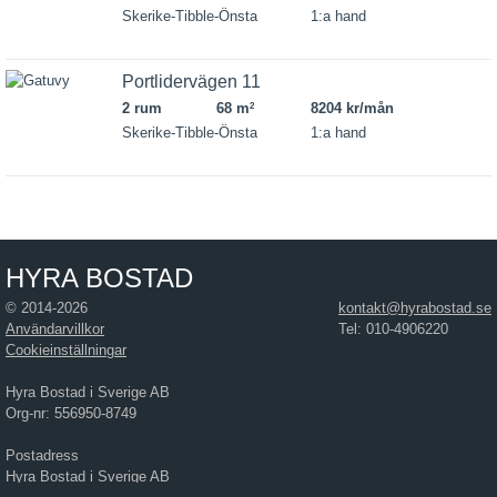
Skerike-Tibble-Önsta
1:a hand
Portlidervägen 11
2 rum
68 m
8204 kr/mån
2
Skerike-Tibble-Önsta
1:a hand
HYRA BOSTAD
© 2014-2026
kontakt@hyrabostad.se
Användarvillkor
Tel: 010-4906220
Cookieinställningar
Hyra Bostad i Sverige AB
Org-nr: 556950-8749
Postadress
Hyra Bostad i Sverige AB