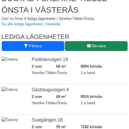
ÖNSTA I VÄSTERÅS
Just nu finns 4 lediga lägenheter i Skerike-Tibble-Önsta.
Se alla lediga lägenheter i Västerås
LEDIGA LÄGENHETER
Filtrera
Bevaka
Portlidervägen 19
2 rum
68 m
8994 kr/mån
2
Skerike-Tibble-Önsta
1:a hand
Gäststuguvägen 4
2 rum
68 m
8914 kr/mån
2
Skerike-Tibble-Önsta
1:a hand
Svalgången 18
2 rum
55 m
7182 kr/mån
2