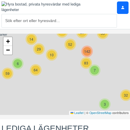
19
29
55
14
+
52
−
29
142
10
83
6
64
7
59
32
3
Leaflet
|
©
OpenStreetMap
contributors
LEDIGA LÄGENHETER