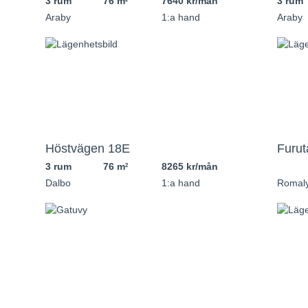
3 rum
76 m
7640 kr/mån
3 rum
Araby
1:a hand
Araby
Höstvägen 18E
Furu
3 rum
76 m
8265 kr/mån
2
Dalbo
1:a hand
Romaly