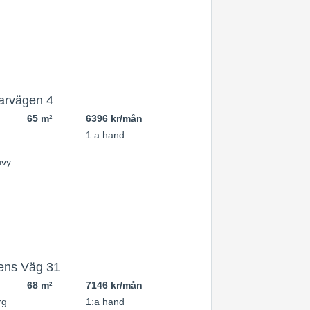
arvägen 4
65 m
6396 kr/mån
2
1:a hand
ens Väg 31
68 m
7146 kr/mån
2
rg
1:a hand