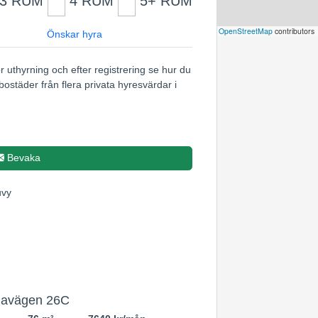
3 RUM
4 RUM
5+ RUM
Leaflet
|
©
OpenStreetMap
contributors
Önskar hyra
5
r uthyrning och efter registrering se hur du
bostäder från flera privata hyresvärdar i
Bevaka
lavägen 26C
2