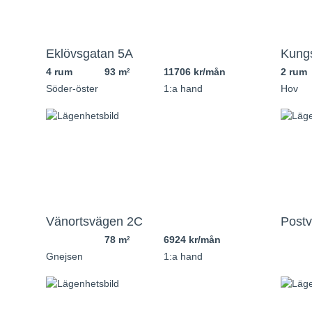
Eklövsgatan 5A
Kung
4 rum
93 m
11706 kr/mån
2 rum
2
Söder-öster
1:a hand
Hov
Vänortsvägen 2C
Post
78 m
6924 kr/mån
2
Gnejsen
1:a hand