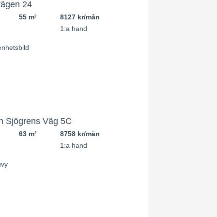
vägen 24
55 m
8127 kr/mån
2
1:a hand
n Sjögrens Väg 5C
63 m
8758 kr/mån
2
1:a hand