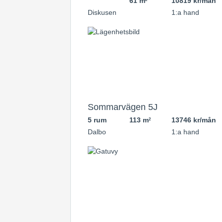
61 m
10819 kr/mån
Diskusen
1:a hand
Sommarvägen 5J
5 rum
113 m
13746 kr/mån
2
Dalbo
1:a hand