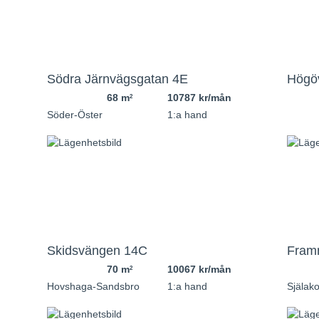
Södra Järnvägsgatan 4E
Högö
68 m
10787 kr/mån
2
Söder-Öster
1:a hand
Skidsvängen 14C
Fram
70 m
10067 kr/mån
2
Hovshaga-Sandsbro
1:a hand
Själako