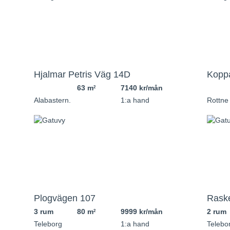
Hjalmar Petris Väg 14D
Kopp
63 m
7140 kr/mån
2
Alabastern.
1:a hand
Rottne
Plogvägen 107
Rask
3 rum
80 m
9999 kr/mån
2 rum
2
Teleborg
1:a hand
Telebo