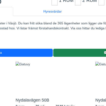
Ö
1 RUM
2 RUM
Hyresvärdar
eter i Växjö. Du kan fritt söka bland de 365 lägenheter som ligger ute fö
stad hos. Vi listar främst förstahandskontrakt. Via oss hittar du lediga 
ra
2
Nydalavägen 50B
Nyda
2