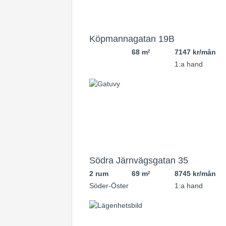
Köpmannagatan 19B
68 m
7147 kr/mån
2
1:a hand
Södra Järnvägsgatan 35
2 rum
69 m
8745 kr/mån
2
Söder-Öster
1:a hand