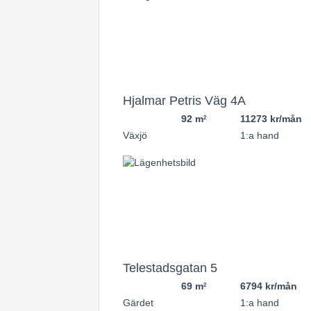
Hjalmar Petris Väg 4A
92 m
11273 kr/mån
2
Växjö
1:a hand
Telestadsgatan 5
69 m
6794 kr/mån
2
Gärdet
1:a hand