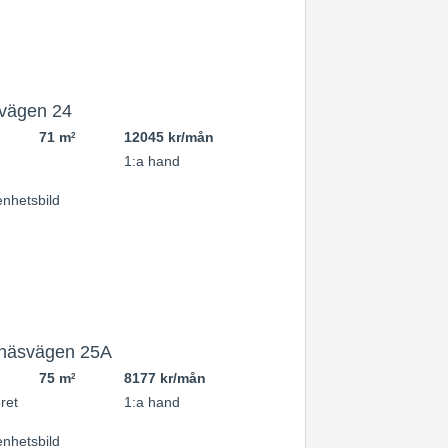
vägen 24
71 m
12045 kr/mån
2
1:a hand
näsvägen 25A
75 m
8177 kr/mån
2
ret
1:a hand