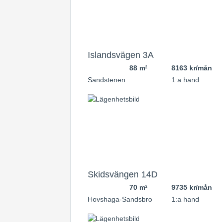
Islandsvägen 3A
88 m
8163 kr/mån
2
Sandstenen
1:a hand
Skidsvängen 14D
70 m
9735 kr/mån
2
Hovshaga-Sandsbro
1:a hand