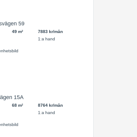
svägen 59
49 m
7883 kr/mån
2
1:a hand
vägen 15A
68 m
8764 kr/mån
2
1:a hand