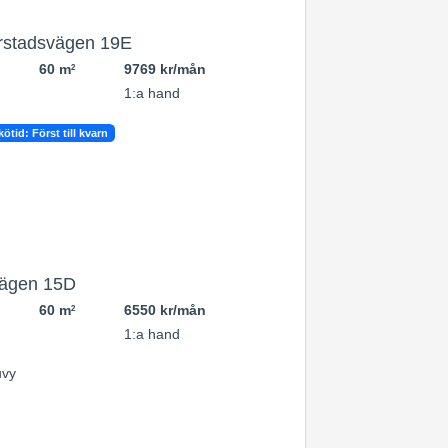
rstadsvägen 19E
60 m
9769 kr/mån
2
1:a hand
ötid: Först till kvarn
vägen 15D
60 m
6550 kr/mån
2
1:a hand