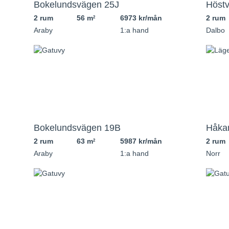
Bokelundsvägen 25J
Höst
2 rum
56 m
6973 kr/mån
2 rum
2
Araby
1:a hand
Dalbo
Bokelundsvägen 19B
Håka
2 rum
63 m
5987 kr/mån
2 rum
2
Araby
1:a hand
Norr