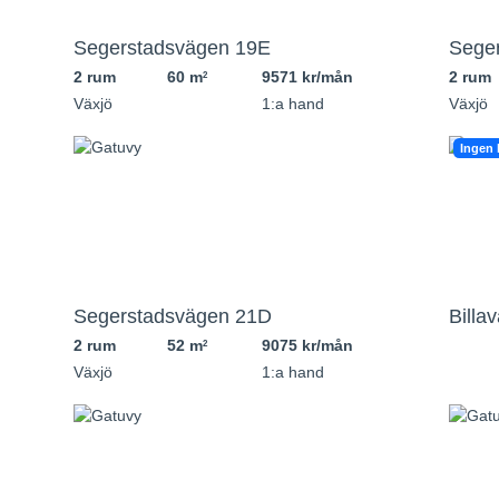
Segerstadsvägen 19E
Sege
2 rum
60 m
9571 kr/mån
2 rum
2
Växjö
1:a hand
Växjö
Ingen k
Segerstadsvägen 21D
Billa
2 rum
52 m
9075 kr/mån
2
Växjö
1:a hand