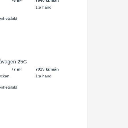
76 m
7640 kr/mån
1:a hand
tåvägen 25C
77 m
7919 kr/mån
2
ckan.
1:a hand