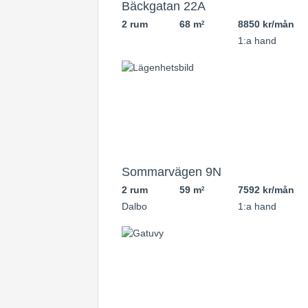
Bäckgatan 22A
2 rum
68 m
8850 kr/mån
2
1:a hand
Sommarvägen 9N
2 rum
59 m
7592 kr/mån
2
Dalbo
1:a hand