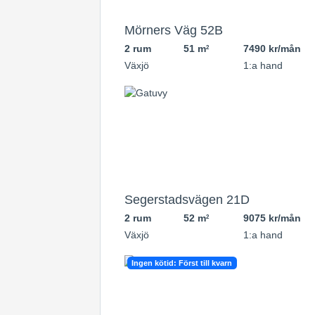
Mörners Väg 52B
2 rum
51 m
7490 kr/mån
2
Växjö
1:a hand
Segerstadsvägen 21D
2 rum
52 m
9075 kr/mån
2
Växjö
1:a hand
Ingen kötid: Först till kvarn