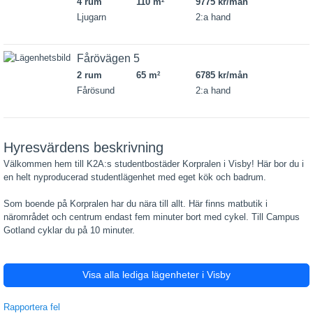
4 rum
110 m
9775 kr/mån
2
Ljugarn
2:a hand
Fårövägen 5
2 rum
65 m
6785 kr/mån
2
Fårösund
2:a hand
Hyresvärdens beskrivning
Välkommen hem till K2A:s studentbostäder Korpralen i Visby! Här bor du i
en helt nyproducerad studentlägenhet med eget kök och badrum.
Som boende på Korpralen har du nära till allt. Här finns matbutik i
närområdet och centrum endast fem minuter bort med cykel. Till Campus
Gotland cyklar du på 10 minuter.
Visa alla lediga lägenheter i Visby
Rapportera fel