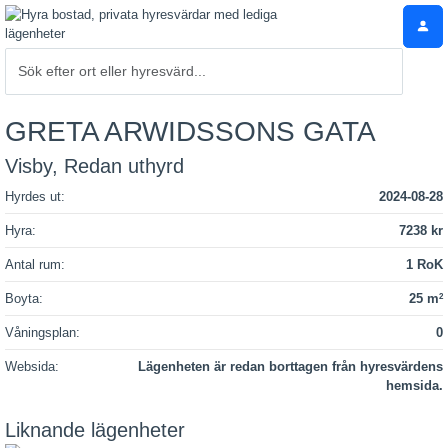
GRETA ARWIDSSONS GATA
Visby, Redan uthyrd
Hyrdes ut:
2024-08-28
Hyra:
7238 kr
Antal rum:
1 RoK
Boyta:
25 m
2
Våningsplan:
0
Websida:
Lägenheten är redan borttagen från hyresvärdens
hemsida.
Liknande lägenheter