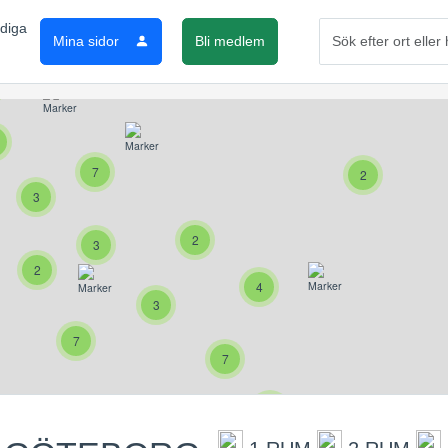
2
15
Mina sidor
Bli medlem
7
2
3
2
3
2
4
3
7
7
4
2