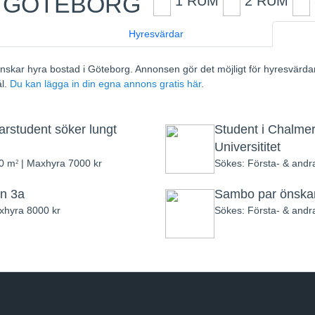
I GÖTEBORG
1 RUM
2 RUM
16
Hyresvärdar
2
11
nskar hyra bostad i Göteborg. Annonsen gör det möjligt för hyresvärda
l.
Du kan lägga in din egna annons gratis här
.
5
rarstudent söker lungt
4
Student i Chalmer
Universititet
40 m
| Maxhyra 7000 kr
Sökes: Första- & andr
2
2
en 3a
Sambo par önskar fl
xhyra 8000 kr
Sökes: Första- & andr
6