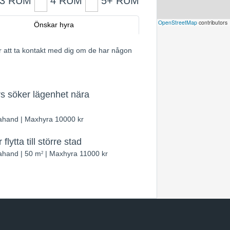
3 RUM
4 RUM
5+ RUM
3
Leaflet
|
©
OpenStreetMap
contributors
Önskar hyra
5
r att ta kontakt med dig om de har någon
s söker lägenhet nära
ahand | Maxhyra 10000 kr
ytta till större stad
ahand | 50 m
| Maxhyra 11000 kr
2
2