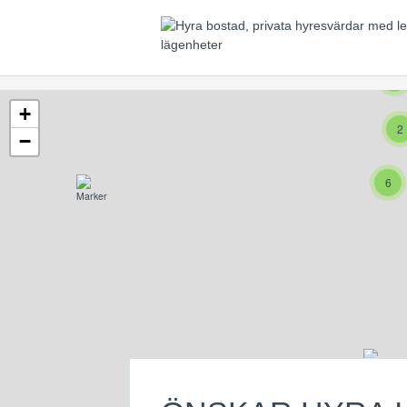
2
+
2
−
6