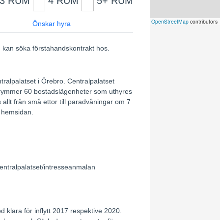
3 RUM
4 RUM
5+ RUM
Leaflet
|
©
OpenStreetMap
contributors
Önskar hyra
du kan söka förstahandskontrakt hos.
tralpalatset i Örebro. Centralpalatset
ch rymmer 60 bostadslägenheter som uthyres
s allt från små ettor till paradvåningar om 7
 hemsidan.
entralpalatset/intresseanmalan
 klara för inflytt 2017 respektive 2020.