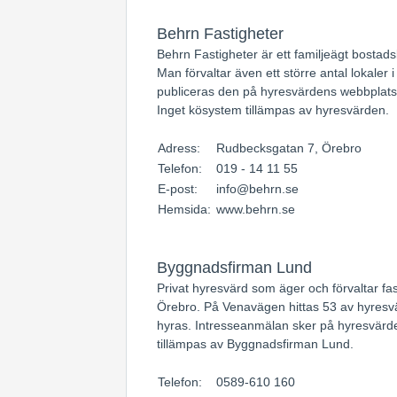
Behrn Fastigheter
Behrn Fastigheter är ett familjeägt bostad
Man förvaltar även ett större antal lokaler 
publiceras den på hyresvärdens webbplats
Inget kösystem tillämpas av hyresvärden.
Adress:
Rudbecksgatan 7, Örebro
Telefon:
019 - 14 11 55
E-post:
info@behrn.se
Hemsida:
www.behrn.se
Byggnadsfirman Lund
Privat hyresvärd som äger och förvaltar fas
Örebro. På Venavägen hittas 53 av hyres
hyras. Intresseanmälan sker på hyresvärd
tillämpas av Byggnadsfirman Lund.
Telefon:
0589-610 160