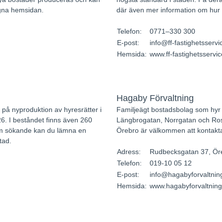
gna hemsidan.
där även mer information om hur
Telefon:
0771–330 300
E-post:
info@ff-fastighetsservi
Hemsida:
www.ff-fastighetsservic
Hagaby Förvaltning
 på nyproduktion av hyresrätter i
Familjeägt bostadsbolag som hyr u
6. I beståndet finns även 260
Längbrogatan, Norrgatan och Ros
Som sökande kan du lämna en
Örebro är välkommen att kontakta
tad.
Adress:
Rudbecksgatan 37, Ör
Telefon:
019-10 05 12
E-post:
info@hagabyforvaltnin
Hemsida:
www.hagabyforvaltning