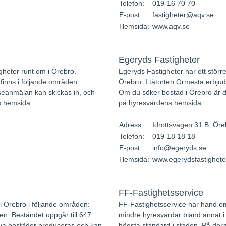
Telefon:
019-16 70 70
E-post:
fastigheter@aqv.se
Hemsida:
www.aqv.se
Egeryds Fastigheter
gheter runt om i Örebro.
Egeryds Fastigheter har ett större
rfinns i följande områden:
Örebro. I tätorten Ormesta erbjud
sseanmälan kan skickas in, och
Om du söker bostad i Örebro är d
s hemsida.
på hyresvärdens hemsida.
Adress:
Idrottsvägen 31 B, Öre
Telefon:
019-18 18 18
E-post:
info@egeryds.se
Hemsida:
www.egerydsfastighete
FF-Fastighetsservice
i Örebro i följande områden:
FF-Fastighetsservice har hand o
. Beståndet uppgår till 647
mindre hyresvärdar bland annat 
 Nya bostäder produceras och kan
högsta standard i staden. På der