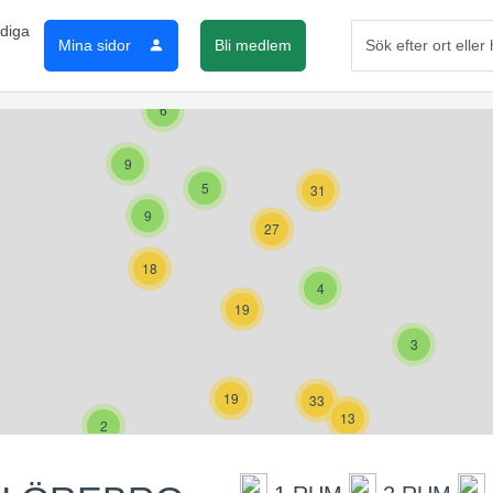
Mina sidor
Bli medlem
6
9
5
31
9
27
18
4
19
3
19
33
13
2
19