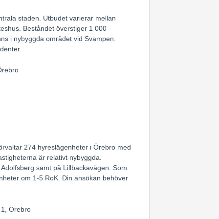
entrala staden. Utbudet varierar mellan
fteshus. Beståndet överstiger 1 000
finns i nybyggda området vid Svampen.
denter.
Örebro
örvaltar 274 hyreslägenheter i Örebro med
tigheterna är relativt nybyggda.
n Adolfsberg samt på Lillbackavägen. Som
enheter om 1-5 RoK. Din ansökan behöver
 1, Örebro