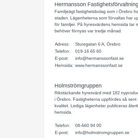
Hermansson Fastighetsförvaltnin
Familjeägt fastighetsbolag som i Örebro ha
staden. Lägenheterna som förvaltas har upp
för familjer. På hyresvärdens hemsida tar
behöver förnyas var tredje månad.
Adress:
Sturegatan 6 A, Örebro
Telefon:
019-16 65 60
E-post:
info@hermanssonfast.se
Hemsida:
www.hermanssonfast.se
Holmströmgruppen
Rikstäckande hyresvärd med 182 nyproduc
i Örebro. Fastigheterna uppfördes så sen
kvalitet. Lediga lägenheter publiceras å
hemsida.
Telefon:
08-660 94 00
E-post:
info@holmstromgruppen.se