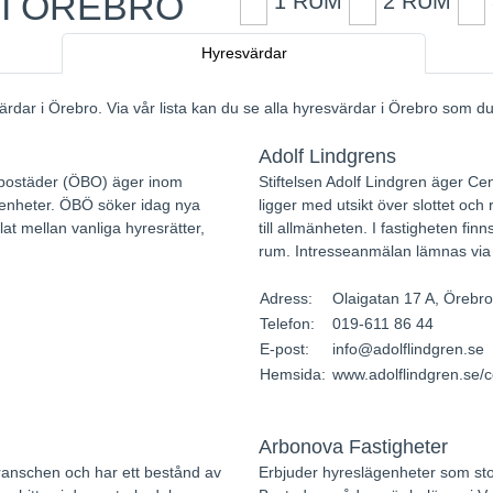
I ÖREBRO
1 RUM
2 RUM
2
Hyresvärdar
värdar i Örebro. Via vår lista kan du se alla hyresvärdar i Örebro som 
Adolf Lindgrens
bostäder (ÖBO) äger inom
Stiftelsen Adolf Lindgren äger Cen
enheter. ÖBÖ söker idag nya
ligger med utsikt över slottet o
lat mellan vanliga hyresrätter,
till allmänheten. I fastigheten finn
rum. Intresseanmälan lämnas via
Adress:
Olaigatan 17 A, Örebro
Telefon:
019-611 86 44
E-post:
info@adolflindgren.se
Hemsida:
www.adolflindgren.se/c
Arbonova Fastigheter
anschen och har ett bestånd av
Erbjuder hyreslägenheter som stod