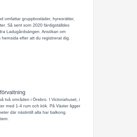
nd omfattar gruppbostäder, hyresrätter,
ter. Så sent som 2020 färdigställdes
ödra Ladugårdsängen. Ansökan om
hemsida efter att du registrerat dig.
förvaltning
 två områden i Örebro. I Victoriahuset, i
ter med 1-4 rum och kök. På Väster ligger
er där nästintill alla har balkong.
stem.