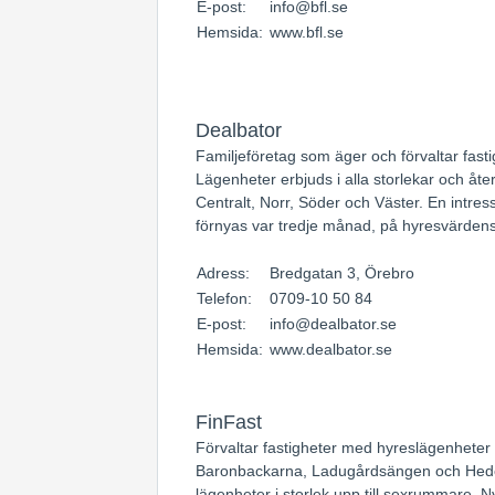
E-post:
info@bfl.se
Hemsida:
www.bfl.se
Dealbator
Familjeföretag som äger och förvaltar fasti
Lägenheter erbjuds i alla storlekar och åte
Centralt, Norr, Söder och Väster. En intre
förnyas var tredje månad, på hyresvärden
Adress:
Bredgatan 3, Örebro
Telefon:
0709-10 50 84
E-post:
info@dealbator.se
Hemsida:
www.dealbator.se
FinFast
Förvaltar fastigheter med hyreslägenheter 
Baronbackarna, Ladugårdsängen och Heden
lägenheter i storlek upp till sexrummare.