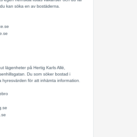
 du kan söka en av bostäderna.
ce.se
e.se
t lägenheter på Hertig Karls Allé,
enhillsgatan. Du som söker bostad i
 hyresvärden för att inhämta information.
ebro
g.se
.se