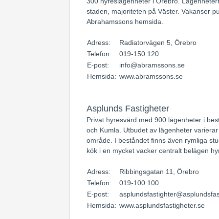
300 hyreslägenheter i Örebro. Lägenheterna
staden, majoriteten på Väster. Vakanser p
Abrahamssons hemsida.
Adress:
Radiatorvägen 5, Örebro
Telefon:
019-150 120
E-post:
info@abramssons.se
Hemsida:
www.abramssons.se
Asplunds Fastigheter
Privat hyresvärd med 900 lägenheter i bes
och Kumla. Utbudet av lägenheter varierar n
område. I beståndet finns även rymliga s
kök i en mycket vacker centralt belägen hy
Adress:
Ribbingsgatan 11, Örebro
Telefon:
019-100 100
E-post:
asplundsfastighter@asplundsfas
Hemsida:
www.asplundsfastigheter.se