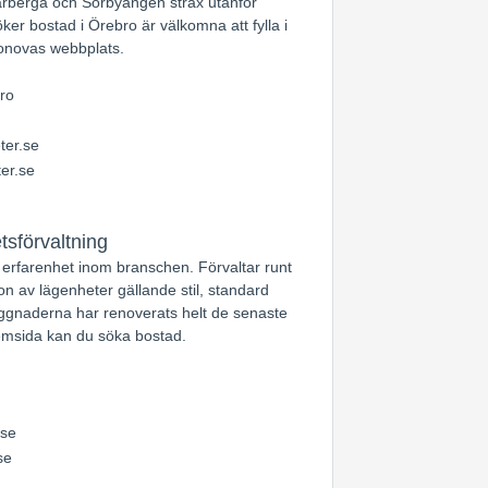
rberga och Sörbyängen strax utanför
er bostad i Örebro är välkomna att fylla i
bonovas webbplats.
ro
ter.se
er.se
tsförvaltning
erfarenhet inom branschen. Förvaltar runt
ion av lägenheter gällande stil, standard
ggnaderna har renoverats helt de senaste
hemsida kan du söka bostad.
.se
se