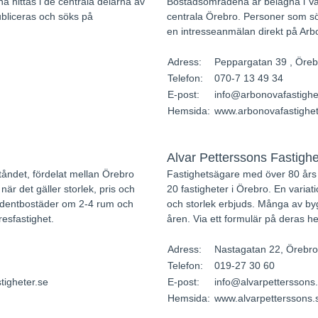
 hittas i de centrala delarna av
Bostadsområdena är belägna i Va
ubliceras och söks på
centrala Örebro. Personer som sök
en intresseanmälan direkt på Ar
Adress:
Peppargatan 39 , Öreb
Telefon:
070-7 13 49 34
E-post:
info@arbonovafastighe
Hemsida:
www.arbonovafastighet
Alvar Petterssons Fastighe
tåndet, fördelat mellan Örebro
Fastighetsägare med över 80 års 
är det gäller storlek, pris och
20 fastigheter i Örebro. En variat
tudentbostäder om 2-4 rum och
och storlek erbjuds. Många av by
resfastighet.
åren. Via ett formulär på deras 
Adress:
Nastagatan 22, Örebro
Telefon:
019-27 30 60
tigheter.se
E-post:
info@alvarpetterssons
Hemsida:
www.alvarpetterssons.