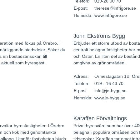
Telefon:
019-26 00 70
E-post:
therese@infrigore.se
Hemsida:
www.infrigore.se
John Ekströms Bygg
neration med fokus på Örebro. I
Erbjuder ett större utbud av bost
 närliggande stadsdelar. Söker du
centralt belägna fastigheter har 
 en bostadsansökan till
och Öster. En liten del av bestån
 aktuell som hyresgäst.
omgivna av grönområden.
Adress:
Ormestagatan 1B, Öre
Telefon:
019 - 16 43 70
E-post:
info@je-bygg.se
Hemsida:
www.je-bygg.se
Karaffen Förvaltnings
valtar hyresfastigheter. I Örebro
Privat hyresvärd som har över 40
 rum och kök med genomtänkta
belägna i populära områden och f
balkong. Utanför fastigheten bjuds
tidsepoker. Karaffen tar emot int