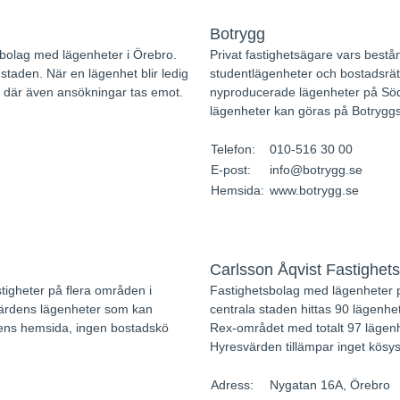
Botrygg
sbolag med lägenheter i Örebro.
Privat fastighetsägare vars bestå
i staden. När en lägenhet blir ledig
studentlägenheter och bostadsrät
 där även ansökningar tas emot.
nyproducerade lägenheter på S
lägenheter kan göras på Botryggs 
Telefon:
010-516 30 00
E-post:
info@botrygg.se
Hemsida:
www.botrygg.se
Carlsson Åqvist Fastighets
tigheter på flera områden i
Fastighetsbolag med lägenheter på
värdens lägenheter som kan
centrala staden hittas 90 lägenhe
ens hemsida, ingen bostadskö
Rex-området med totalt 97 lägenhet
Hyresvärden tillämpar inget kösy
Adress:
Nygatan 16A, Örebro