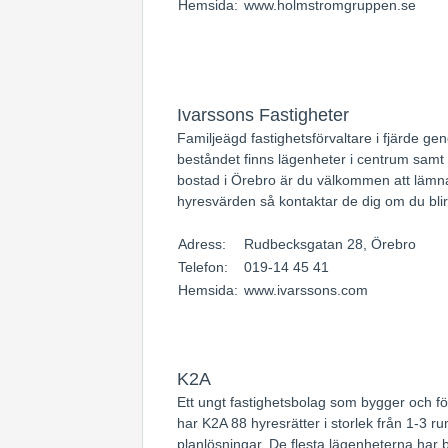
Hemsida:
www.holmstromgruppen.se
Ivarssons Fastigheter
Familjeägd fastighetsförvaltare i fjärde ge
beståndet finns lägenheter i centrum samt
bostad i Örebro är du välkommen att lämna
hyresvärden så kontaktar de dig om du blir
Adress:
Rudbecksgatan 28, Örebro
Telefon:
019-14 45 41
Hemsida:
www.ivarssons.com
K2A
Ett ungt fastighetsbolag som bygger och för
har K2A 88 hyresrätter i storlek från 1-3
planlösningar. De flesta lägenheterna har 