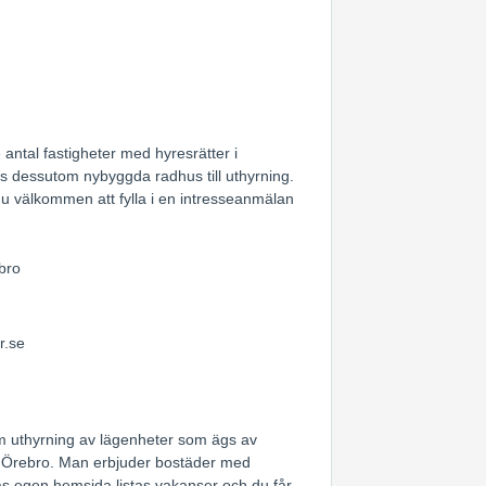
 antal fastigheter med hyresrätter i
s dessutom nybyggda radhus till uthyrning.
u välkommen att fylla i en intresseanmälan
bro
r.se
m uthyrning av lägenheter som ägs av
i Örebro. Man erbjuder bostäder med
as egen hemsida listas vakanser och du får