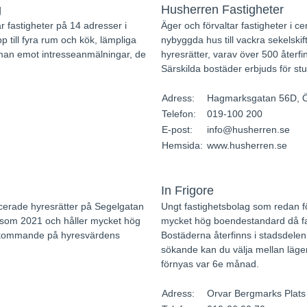
g
Husherren Fastigheter
r fastigheter på 14 adresser i
Äger och förvaltar fastigheter i c
 till fyra rum och kök, lämpliga
nybyggda hus till vackra sekelski
 man emot intresseanmälningar, de
hyresrätter, varav över 500 åter
Särskilda bostäder erbjuds för stu
Adress:
Hagmarksgatan 56D, 
Telefon:
019-100 200
E-post:
info@husherren.se
Hemsida:
www.husherren.se
In Frigore
erade hyresrätter på Segelgatan
Ungt fastighetsbolag som redan f
t som 2021 och håller mycket hög
mycket hög boendestandard då fas
terkommande på hyresvärdens
Bostäderna återfinns i stadsdele
sökande kan du välja mellan läg
förnyas var 6e månad.
Adress:
Orvar Bergmarks Plats