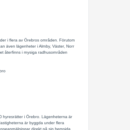
äder i flera av Örebros områden. Förutom
man även lägenheter i Almby, Väster, Norr
det återfinns i mysiga radhusområden
bro
0 hyresrätter i Örebro. Lägenheterna är
astigheterna är byggda under flera
resseanmälningar direkt på sin hemsida.